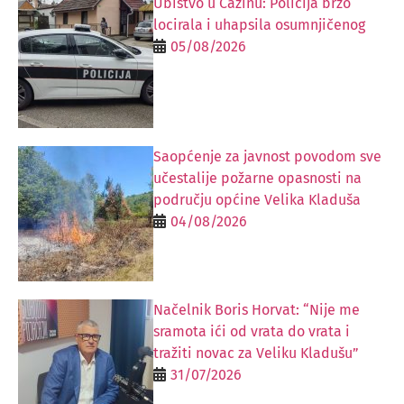
Ubistvo u Cazinu: Policija brzo
locirala i uhapsila osumnjičenog
05/08/2026
Saopćenje za javnost povodom sve
učestalije požarne opasnosti na
području općine Velika Kladuša
04/08/2026
Načelnik Boris Horvat: “Nije me
sramota ići od vrata do vrata i
tražiti novac za Veliku Kladušu”
31/07/2026