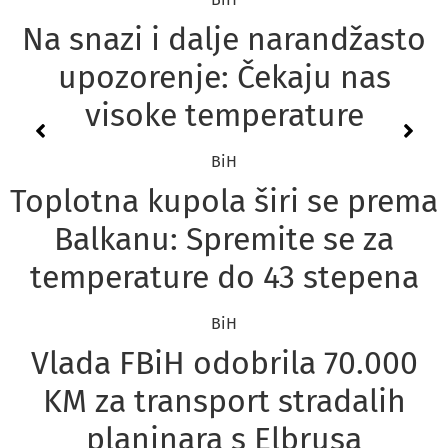
povodom sve učestalije
požarne opasnosti na
području općine Velika
Kladuša
BiH
Toplotni val ne popušta: Evo
kada se mogu očekivati
pljuskovi
BiH
Isplata penzija u FBiH počinje
5. augusta, minimalna
uvećana na 690 KM