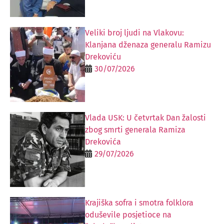
Veliki broj ljudi na Vlakovu:
Klanjana dženaza generalu Ramizu
Drekoviću
30/07/2026
Vlada USK: U četvrtak Dan žalosti
zbog smrti generala Ramiza
Drekovića
29/07/2026
Krajiška sofra i smotra folklora
oduševile posjetioce na