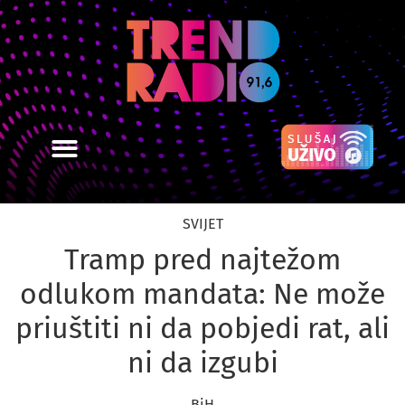
SPORT
UEFA želi pokrenuti
alternativno Svjetsko
prvenstvo, evo kako bi “mini
Mundijal” izgledao
USK
Saopćenje za javnost