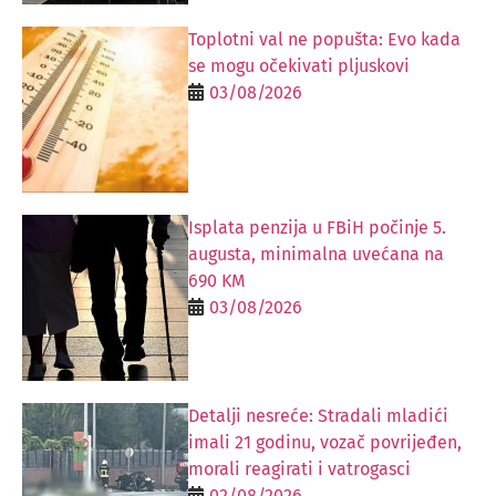
Toplotni val ne popušta: Evo kada
se mogu očekivati pljuskovi
03/08/2026
Isplata penzija u FBiH počinje 5.
augusta, minimalna uvećana na
690 KM
03/08/2026
Detalji nesreće: Stradali mladići
imali 21 godinu, vozač povrijeđen,
morali reagirati i vatrogasci
02/08/2026