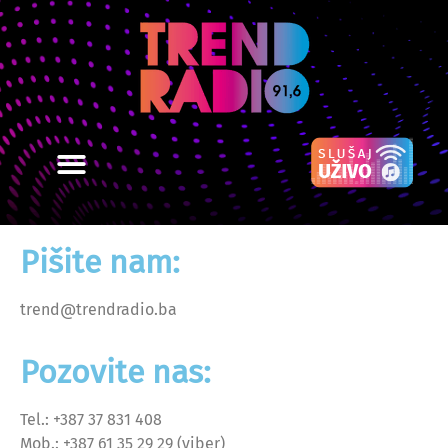
Pišite nam:
trend@trendradio.ba
Pozovite nas:
Tel.: +387 37 831 408
Mob.: +387 61 35 29 29 (viber)