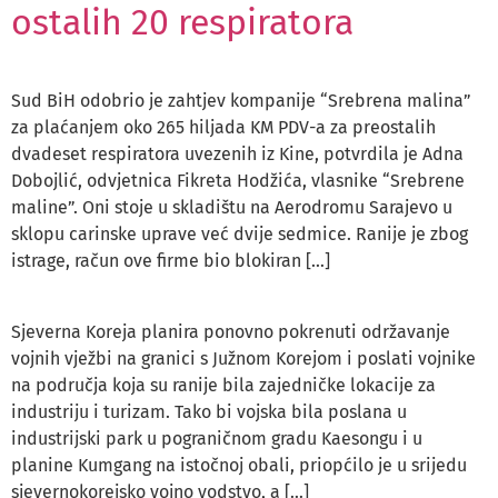
ostalih 20 respiratora
Sud BiH odobrio je zahtjev kompanije “Srebrena malina”
za plaćanjem oko 265 hiljada KM PDV-a za preostalih
dvadeset respiratora uvezenih iz Kine, potvrdila je Adna
Dobojlić, odvjetnica Fikreta Hodžića, vlasnike “Srebrene
maline”. Oni stoje u skladištu na Aerodromu Sarajevo u
sklopu carinske uprave već dvije sedmice. Ranije je zbog
istrage, račun ove firme bio blokiran […]
Sjeverna Koreja planira ponovno pokrenuti održavanje
vojnih vježbi na granici s Južnom Korejom i poslati vojnike
na područja koja su ranije bila zajedničke lokacije za
industriju i turizam. Tako bi vojska bila poslana u
industrijski park u pograničnom gradu Kaesongu i u
planine Kumgang na istočnoj obali, priopćilo je u srijedu
sjevernokorejsko vojno vodstvo, a […]