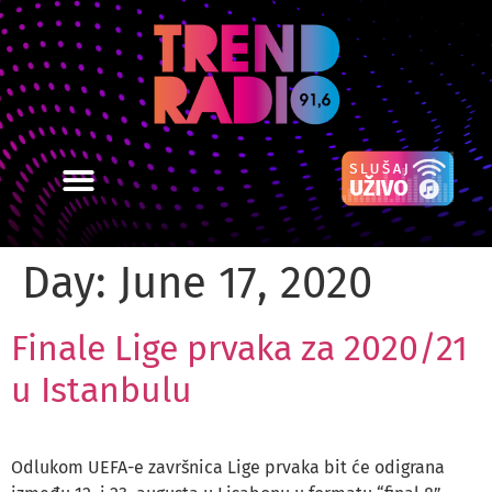
Day:
June 17, 2020
Finale Lige prvaka za 2020/21
u Istanbulu
Odlukom UEFA-e završnica Lige prvaka bit će odigrana