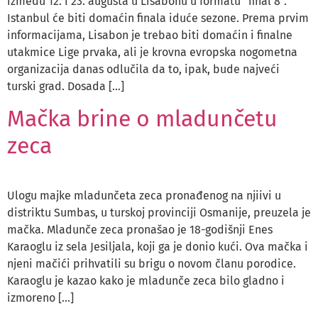
između 12. i 23. augusta u Lisabonu u formatu “final 8”.
Istanbul će biti domaćin finala iduće sezone. Prema prvim
informacijama, Lisabon je trebao biti domaćin i finalne
utakmice Lige prvaka, ali je krovna evropska nogometna
organizacija danas odlučila da to, ipak, bude najveći
turski grad. Dosada […]
Mačka brine o mladunčetu
zeca
Ulogu majke mladunčeta zeca pronađenog na njiivi u
distriktu Sumbas, u turskoj provinciji Osmanije, preuzela je
mačka. Mladunče zeca pronašao je 18-godišnji Enes
Karaoglu iz sela Jesiljala, koji ga je donio kući. Ova mačka i
njeni mačići prihvatili su brigu o novom članu porodice.
Karaoglu je kazao kako je mladunče zeca bilo gladno i
izmoreno […]