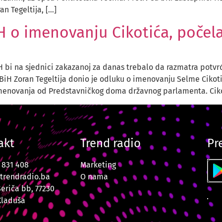
an Tegeltija, […]
 o imenovanju Cikotića, počela
bi na sjednici zakazanoj za danas trebalo da razmatra potvrđ
BiH Zoran Tegeltija donio je odluku o imenovanju Selme Cikotić
menovanja od Predstavničkog doma državnog parlamenta. Ciko
akt
Trend radio
Pr
7 831 408
Marketing
trendradio.ba
O nama
Šeriča bb, 77230
Kladuša