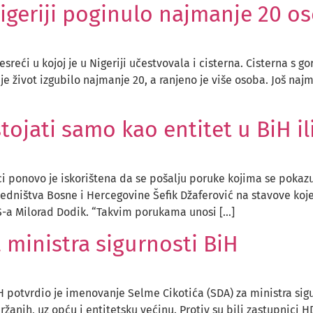
Nigeriji poginulo najmanje 20 o
eći u kojoj je u Nigeriji učestvovala i cisterna. Cisterna s go
 je život izgubilo najmanje 20, a ranjeno je više osoba. Još najm
ojati samo kao entitet u BiH il
i ponovo je iskorištena da se pošalju poruke kojima se pokazuj
edništva Bosne i Hercegovine Šefik Džaferović na stavove koje s
RS-a Milorad Dodik. “Takvim porukama unosi […]
 ministra sigurnosti BiH
potvrdio je imenovanje Selme Cikotića (SDA) za ministra sigur
ržanih, uz opću i entitetsku većinu. Protiv su bili zastupnici H