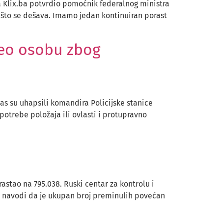
za Klix.ba potvrdio pomoćnik federalnog ministra
a što se dešava. Imamo jedan kontinuiran porast
veo osobu zbog
as su uhapsili komandira Policijske stanice
potrebe položaja ili ovlasti i protupravno
astao na 795.038. Ruski centar za kontrolu i
se navodi da je ukupan broj preminulih povećan