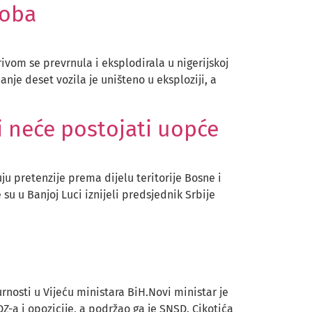
soba
rivom se prevrnula i eksplodirala u nigerijskoj
anje deset vozila je uništeno u eksploziji, a
i neće postojati uopće
u pretenzije prema dijelu teritorije Bosne i
u u Banjoj Luci iznijeli predsjednik Srbije
nosti u Vijeću ministara BiH.Novi ministar je
DZ-a i opozicije, a podržao ga je SNSD. Cikotića