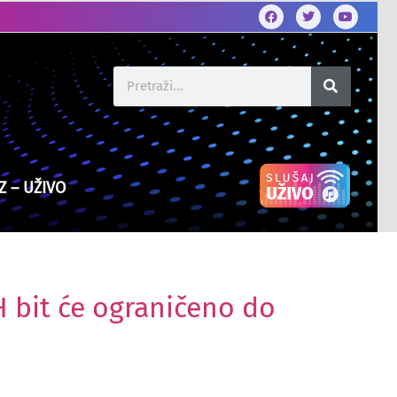
Z – UŽIVO
H bit će ograničeno do