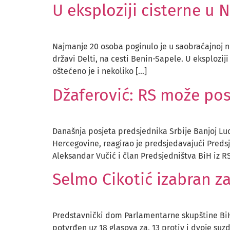
U eksploziji cisterne u 
Najmanje 20 osoba poginulo je u saobraćajnoj nesr
državi Delti, na cesti Benin-Sapele. U eksploziji
oštećeno je i nekoliko […]
Džaferović: RS može post
Današnja posjeta predsjednika Srbije Banjoj Luc
Hercegovine, reagirao je predsjedavajući Predsj
Aleksandar Vučić i član Predsjedništva BiH iz 
Selmo Cikotić izabran za
Predstavnički dom Parlamentarne skupštine BiH 
potvrđen uz 18 glasova za, 13 protiv i dvoje suzd