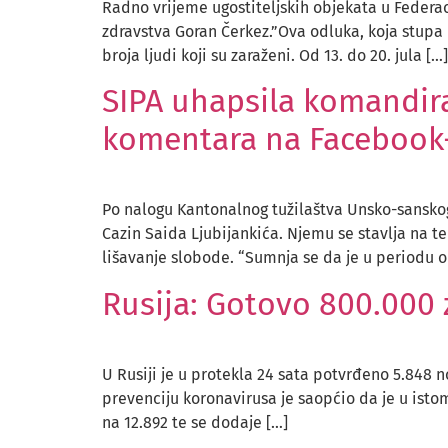
Radno vrijeme ugostiteljskih objekata u Federac
zdravstva Goran Čerkez.”Ova odluka, koja stupa
broja ljudi koji su zaraženi. Od 13. do 20. jula […]
SIPA uhapsila komandira
komentara na Facebook
Po nalogu Kantonalnog tužilaštva Unsko-sanskog 
Cazin Saida Ljubijankića. Njemu se stavlja na te
lišavanje slobode. “Sumnja se da je u periodu o
Rusija: Gotovo 800.000
U Rusiji je u protekla 24 sata potvrđeno 5.848 n
prevenciju koronavirusa je saopćio da je u ist
na 12.892 te se dodaje […]