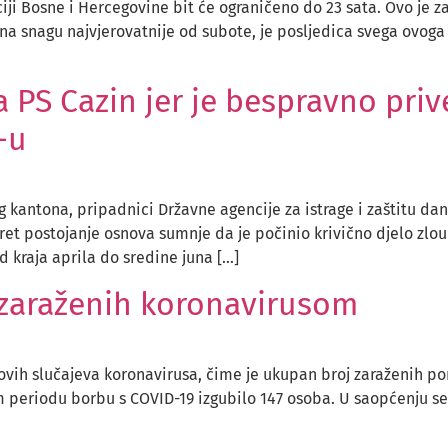
iji Bosne i Hercegovine bit će ograničeno do 23 sata. Ovo je 
 na snagu najvjerovatnije od subote, je posljedica svega ovog
 PS Cazin jer je bespravno pri
-u
kantona, pripadnici Državne agencije za istrage i zaštitu dan
ret postojanje osnova sumnje da je počinio krivično djelo zlou
d kraja aprila do sredine juna […]
 zaraženih koronavirusom
ovih slučajeva koronavirusa, čime je ukupan broj zaraženih por
om periodu borbu s COVID-19 izgubilo 147 osoba. U saopćenju 