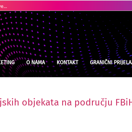
Kladuški vatrogasci na izmaku snaga, jučer intervenisali devet puta
ETING
O NAMA
KONTAKT
GRANIČNI PRIJELA
jskih objekata na području FBi