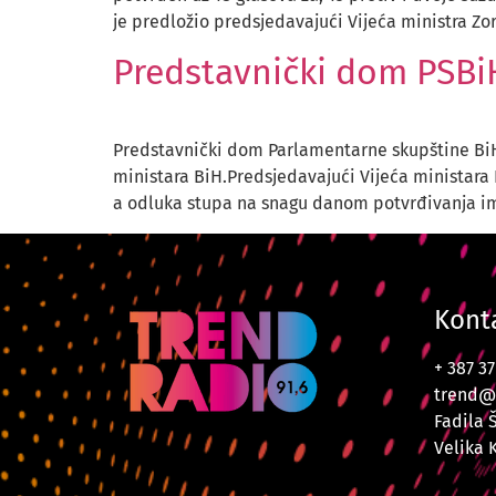
je predložio predsjedavajući Vijeća ministra Zor
Predstavnički dom PSBiH
Predstavnički dom Parlamentarne skupštine BiH 
ministara BiH.Predsjedavajući Vijeća ministara 
a odluka stupa na snagu danom potvrđivanja i
Kont
+ 387 3
trend@
Fadila 
Velika 