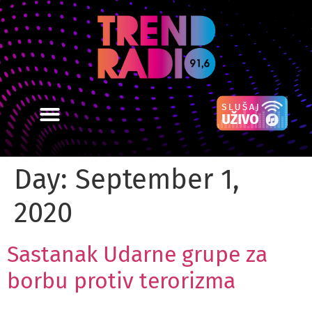
Day:
September 1,
2020
Sastanak Udarne grupe za
borbu protiv terorizma