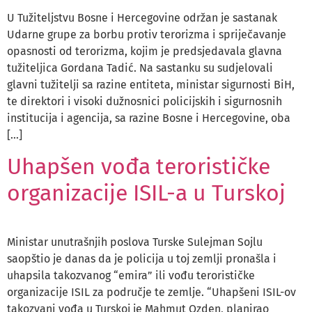
U Tužiteljstvu Bosne i Hercegovine održan je sastanak
Udarne grupe za borbu protiv terorizma i spriječavanje
opasnosti od terorizma, kojim je predsjedavala glavna
tužiteljica Gordana Tadić. Na sastanku su sudjelovali
glavni tužitelji sa razine entiteta, ministar sigurnosti BiH,
te direktori i visoki dužnosnici policijskih i sigurnosnih
institucija i agencija, sa razine Bosne i Hercegovine, oba
[…]
Uhapšen vođa terorističke
organizacije ISIL-a u Turskoj
Ministar unutrašnjih poslova Turske Sulejman Sojlu
saopštio je danas da je policija u toj zemlji pronašla i
uhapsila takozvanog “emira” ili vođu terorističke
organizacije ISIL za područje te zemlje. “Uhapšeni ISIL-ov
takozvani vođa u Turskoj je Mahmut Ozden, planirao