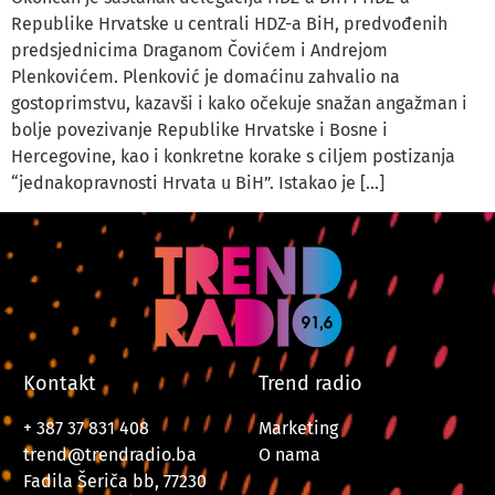
Republike Hrvatske u centrali HDZ-a BiH, predvođenih
predsjednicima Draganom Čovićem i Andrejom
Plenkovićem. Plenković je domaćinu zahvalio na
gostoprimstvu, kazavši i kako očekuje snažan angažman i
bolje povezivanje Republike Hrvatske i Bosne i
Hercegovine, kao i konkretne korake s ciljem postizanja
“jednakopravnosti Hrvata u BiH”. Istakao je […]
Kontakt
Trend radio
+ 387 37 831 408
Marketing
trend@trendradio.ba
O nama
Fadila Šeriča bb, 77230