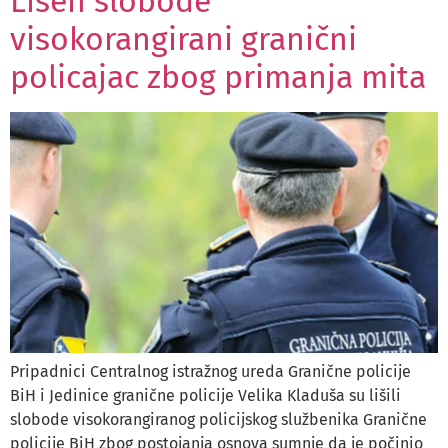
Lišen slobode
visokorangirani granični
policajac zbog primanja mita
Pripadnici Centralnog istražnog ureda Granične policije
BiH i Jedinice granične policije Velika Kladuša su lišili
slobode visokorangiranog policijskog službenika Granične
policije BiH zbog postojanja osnova sumnje da je počinio