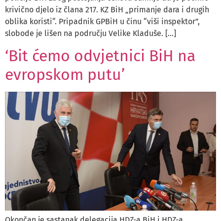
krivično djelo iz člana 217. KZ BiH „primanje dara i drugih
oblika koristi“. Pripadnik GPBiH u činu “viši inspektor”,
slobode je lišen na području Velike Kladuše. […]
‘Bit ćemo odvjetnici BiH na
evropskom putu’
Okončan je sastanak delegacija HDZ-a BiH i HDZ-a