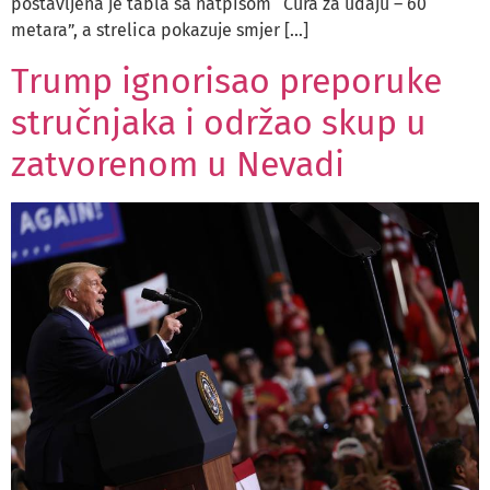
postavljena je tabla sa natpisom “Cura za udaju – 60
metara”, a strelica pokazuje smjer […]
Trump ignorisao preporuke
stručnjaka i održao skup u
zatvorenom u Nevadi