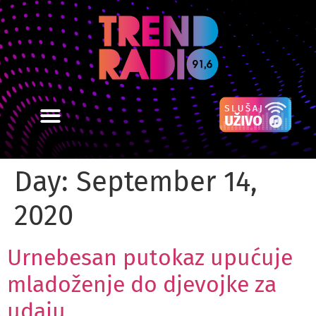
Day:
September 14,
2020
Urnebesan putokaz upućuje
mladoženje do djevojke za
udaju