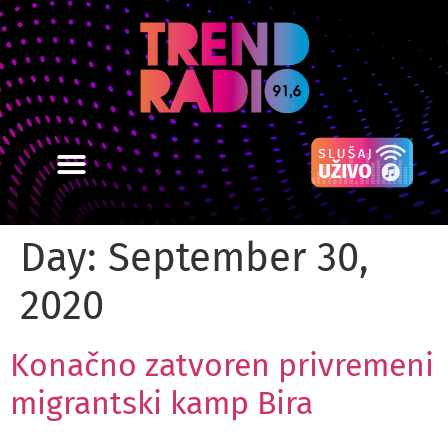
Day:
September 30,
2020
Konačno zatvoren privremeni
migrantski kamp Bira