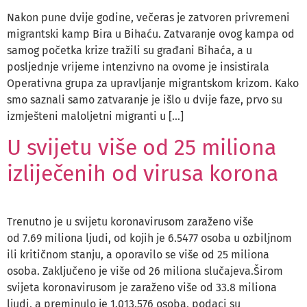
Nakon pune dvije godine, večeras je zatvoren privremeni
migrantski kamp Bira u Bihaću. Zatvaranje ovog kampa od
samog početka krize tražili su građani Bihaća, a u
posljednje vrijeme intenzivno na ovome je insistirala
Operativna grupa za upravljanje migrantskom krizom. Kako
smo saznali samo zatvaranje je išlo u dvije faze, prvo su
izmješteni maloljetni migranti u […]
U svijetu više od 25 miliona
izliječenih od virusa korona
Trenutno je u svijetu koronavirusom zaraženo više
od 7.69 miliona ljudi, od kojih je 6.5477 osoba u ozbiljnom
ili kritičnom stanju, a oporavilo se više od 25 miliona
osoba. Zaključeno je više od 26 miliona slučajeva.Širom
svijeta koronavirusom je zaraženo više od 33.8 miliona
ljudi, a preminulo je 1.013.576 osoba, podaci su