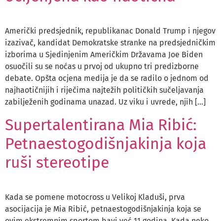
Američki predsjednik, republikanac Donald Trump i njegov
izazivač, kandidat Demokratske stranke na predsjedničkim
izborima u Sjedinjenim Američkim Državama Joe Biden
osuočili su se noćas u prvoj od ukupno tri predizborne
debate. Opšta ocjena medija je da se radilo o jednom od
najhaotičnijih i riječima najtežih političkih sučeljavanja
zabilježenih godinama unazad. Uz viku i uvrede, njih […]
Supertalentirana Mia Ribić:
Petnaestogodišnjakinja koja
ruši stereotipe
Kada se pomene motocross u Velikoj Kladuši, prva
asocijacija je Mia Ribić, petnaestogodišnjakinja koja se
ovim ekstremnim sportom bavi već 11 godina. Kada neko