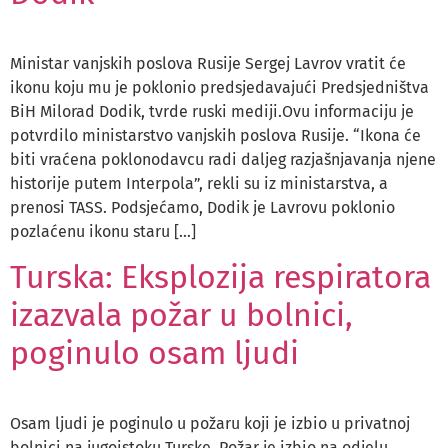
Ministar vanjskih poslova Rusije Sergej Lavrov vratit će
ikonu koju mu je poklonio predsjedavajući Predsjedništva
BiH Milorad Dodik, tvrde ruski mediji.Ovu informaciju je
potvrdilo ministarstvo vanjskih poslova Rusije. “Ikona će
biti vraćena poklonodavcu radi daljeg razjašnjavanja njene
historije putem Interpola”, rekli su iz ministarstva, a
prenosi TASS. Podsjećamo, Dodik je Lavrovu poklonio
pozlaćenu ikonu staru […]
Turska: Eksplozija respiratora
izazvala požar u bolnici,
poginulo osam ljudi
Osam ljudi je poginulo u požaru koji je izbio u privatnoj
bolnici na jugoistoku Turske. Požar je izbio na odjelu