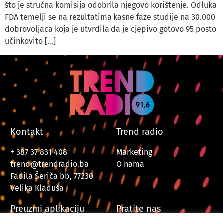
što je stručna komisija odobrila njegovo korištenje. Odluka
FDA temelji se na rezultatima kasne faze studije na 30.000
dobrovoljaca koja je utvrdila da je cjepivo gotovo 95 posto
učinkovito […]
Kontakt
Trend radio
+ 387 37 831 408
Marketing
trend@trendradio.ba
O nama
Fadila Šeriča bb, 77230
Velika Kladuša
Preuzmi aplikaciju
Pratite nas