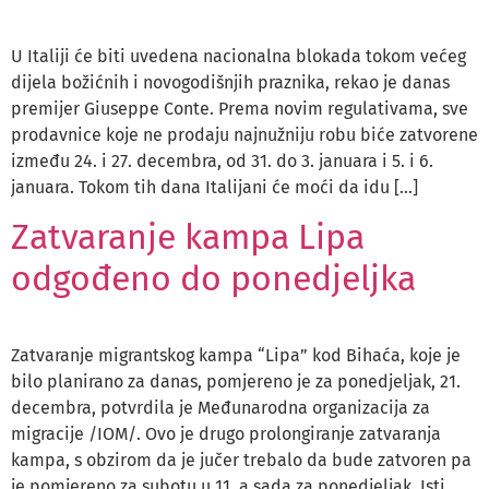
U Italiji će biti uvedena nacionalna blokada tokom većeg
dijela božićnih i novogodišnjih praznika, rekao je danas
premijer Giuseppe Conte. Prema novim regulativama, sve
prodavnice koje ne prodaju najnužniju robu biće zatvorene
između 24. i 27. decembra, od 31. do 3. januara i 5. i 6.
januara. Tokom tih dana Italijani će moći da idu […]
Zatvaranje kampa Lipa
odgođeno do ponedjeljka
Zatvaranje migrantskog kampa “Lipa” kod Bihaća, koje je
bilo planirano za danas, pomjereno je za ponedjeljak, 21.
decembra, potvrdila je Međunarodna organizacija za
migracije /IOM/. Ovo je drugo prolongiranje zatvaranja
kampa, s obzirom da je jučer trebalo da bude zatvoren pa
je pomjereno za subotu u 11, a sada za ponedjeljak. Isti