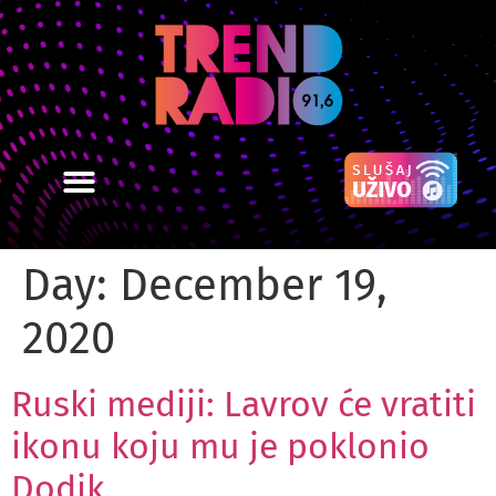
Day:
December 19,
2020
Ruski mediji: Lavrov će vratiti
ikonu koju mu je poklonio
Dodik