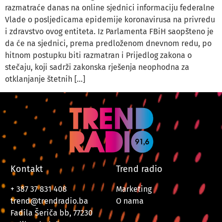
razmatraće danas na online sjednici informaciju federalne
Vlade o posljedicama epidemije koronavirusa na privredu
i zdravstvo ovog entiteta. Iz Parlamenta FBiH saopšteno je
da će na sjednici, prema predloženom dnevnom redu, po
hitnom postupku biti razmatran i Prijedlog zakona o
stečaju, koji sadrži zakonska rješenja neophodna za
otklanjanje štetnih […]
Kontakt
Trend radio
+ 387 37 831 408
Marketing
trend@trendradio.ba
O nama
Fadila Šeriča bb, 77230