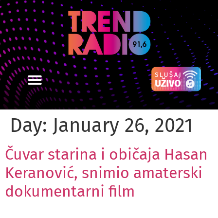
Day:
January 26, 2021
Čuvar starina i običaja Hasan
Keranović, snimio amaterski
dokumentarni film