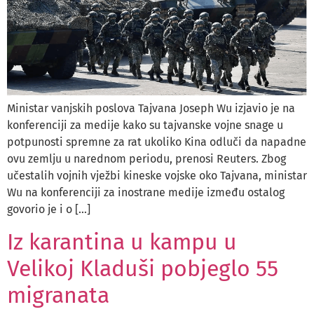
Ministar vanjskih poslova Tajvana Joseph Wu izjavio je na
konferenciji za medije kako su tajvanske vojne snage u
potpunosti spremne za rat ukoliko Kina odluči da napadne
ovu zemlju u narednom periodu, prenosi Reuters. Zbog
učestalih vojnih vježbi kineske vojske oko Tajvana, ministar
Wu na konferenciji za inostrane medije između ostalog
govorio je i o […]
Iz karantina u kampu u
Velikoj Kladuši pobjeglo 55
migranata