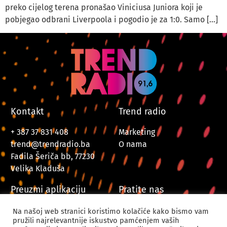
preko cijelog terena pronašao Viniciusa Juniora koji je
pobjegao odbrani Liverpoola i pogodio je za 1:0. Samo […]
Kontakt
Trend radio
+ 387 37 831 408
Marketing
trend@trendradio.ba
O nama
Fadila Šeriča bb, 77230
Velika Kladuša
Preuzmi aplikaciju
Pratite nas
Na našoj web stranici koristimo kolačiće kako bismo vam
pružili najrelevantnije iskustvo pamćenjem vaših