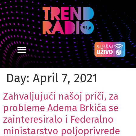
Day:
April 7, 2021
Zahvaljujući našoj priči, za
probleme Adema Brkića se
zainteresiralo i Federalno
ministarstvo poljoprivrede