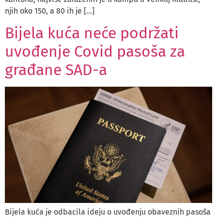
njih oko 150, a 80 ih je […]
Bijela kuća neće podržati
uvođenje Covid pasoša za
građane SAD-a
Bijela kuća je odbacila ideju o uvođenju obaveznih pasoša