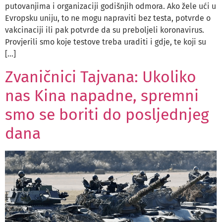
putovanjima i organizaciji godišnjih odmora. Ako žele ući u
Evropsku uniju, to ne mogu napraviti bez testa, potvrde o
vakcinaciji ili pak potvrde da su preboljeli koronavirus.
Provjerili smo koje testove treba uraditi i gdje, te koji su
[…]
Zvaničnici Tajvana: Ukoliko
nas Kina napadne, spremni
smo se boriti do posljednjeg
dana