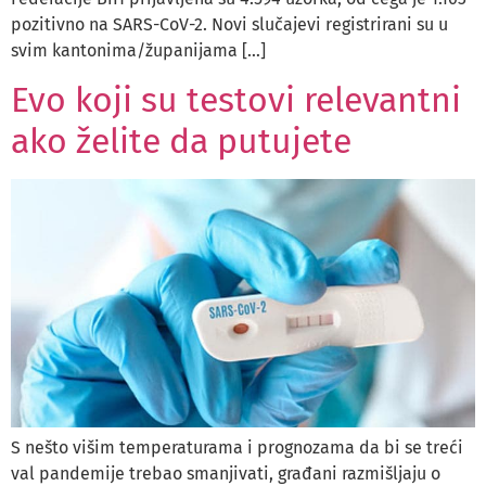
pozitivno na SARS-CoV-2. Novi slučajevi registrirani su u
svim kantonima/županijama […]
Evo koji su testovi relevantni
ako želite da putujete
S nešto višim temperaturama i prognozama da bi se treći
val pandemije trebao smanjivati, građani razmišljaju o