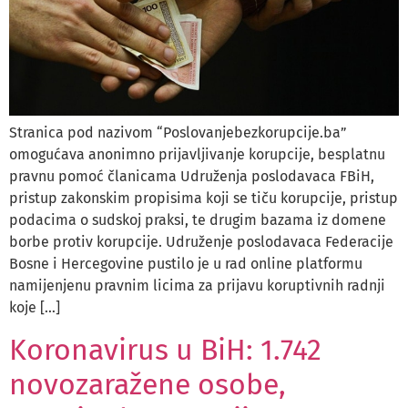
Stranica pod nazivom “Poslovanjebezkorupcije.ba”
omogućava anonimno prijavljivanje korupcije, besplatnu
pravnu pomoć članicama Udruženja poslodavaca FBiH,
pristup zakonskim propisima koji se tiču korupcije, pristup
podacima o sudskoj praksi, te drugim bazama iz domene
borbe protiv korupcije. Udruženje poslodavaca Federacije
Bosne i Hercegovine pustilo je u rad online platformu
namijenjenu pravnim licima za prijavu koruptivnih radnji
koje […]
Koronavirus u BiH: 1.742
novozaražene osobe,