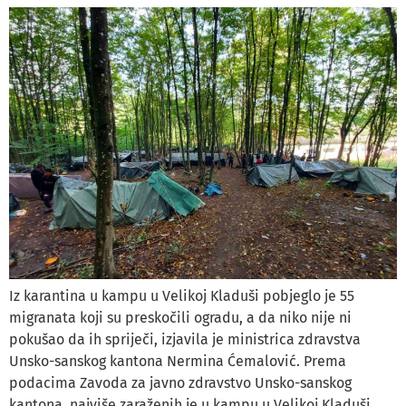
Iz karantina u kampu u Velikoj Kladuši pobjeglo je 55
migranata koji su preskočili ogradu, a da niko nije ni
pokušao da ih spriječi, izjavila je ministrica zdravstva
Unsko-sanskog kantona Nermina Ćemalović. Prema
podacima Zavoda za javno zdravstvo Unsko-sanskog
kantona, najviše zaraženih je u kampu u Velikoj Kladuši,