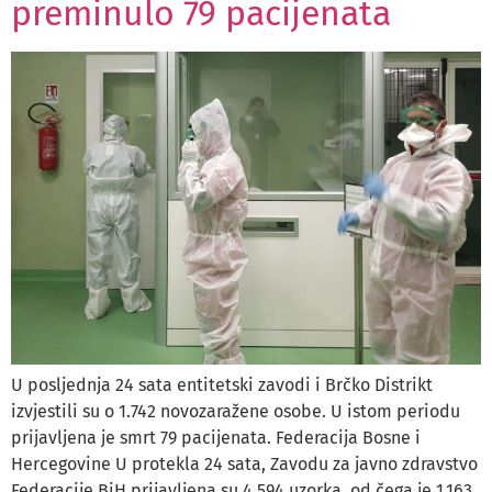
preminulo 79 pacijenata
U posljednja 24 sata entitetski zavodi i Brčko Distrikt
izvjestili su o 1.742 novozaražene osobe. U istom periodu
prijavljena je smrt 79 pacijenata. Federacija Bosne i
Hercegovine U protekla 24 sata, Zavodu za javno zdravstvo
Federacije BiH prijavljena su 4.594 uzorka, od čega je 1.163