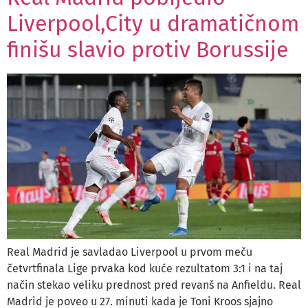
Liverpool,City u dramatičnom
finišu slavio protiv Borussije
Real Madrid je savladao Liverpool u prvom meču
četvrtfinala Lige prvaka kod kuće rezultatom 3:1 i na taj
način stekao veliku prednost pred revanš na Anfieldu. Real
Madrid je poveo u 27. minuti kada je Toni Kroos sjajno