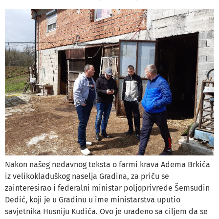
Nakon našeg nedavnog teksta o farmi krava Adema Brkića
iz velikokladuškog naselja Gradina, za priču se
zainteresirao i federalni ministar poljoprivrede Šemsudin
Dedić, koji je u Gradinu u ime ministarstva uputio
savjetnika Husniju Kudića. Ovo je urađeno sa ciljem da se