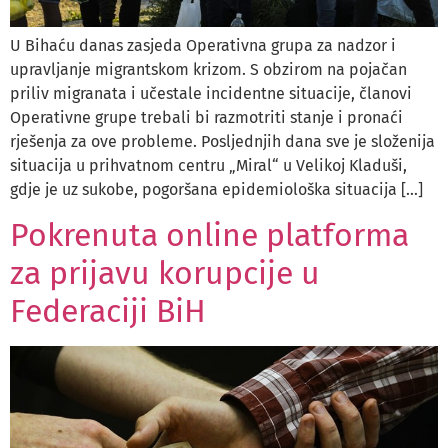
U Bihaću danas zasjeda Operativna grupa za nadzor i
upravljanje migrantskom krizom. S obzirom na pojačan
priliv migranata i učestale incidentne situacije, članovi
Operativne grupe trebali bi razmotriti stanje i pronaći
rješenja za ove probleme. Posljednjih dana sve je složenija
situacija u prihvatnom centru „Miral“ u Velikoj Kladuši,
gdje je uz sukobe, pogoršana epidemiološka situacija […]
Pokrenuta online platforma
za prijavu korupcije u
Federaciji BiH