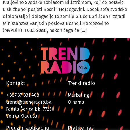
Kraljevine Švedske Tobiasom Billströmom, koji će boraviti
u službenoj posjeti Bosni i Hercegovini. Doček šefa švedske
diplomatije i delegacije te zemlje bit će upriličen u zgradi
Ministarstva vanjskih poslova Bosne i Hercegovine
(MVPBiH) u 08:55 sati, nakon čega će […]
Kontakt
Trend radio
+ 387 37 831 408
Marketing
trend@trendradio.ba
O nama
Fadila Šeriča bb, 77230
Velika Kladuša
Preuzmi aplikaciju
Pratite nas