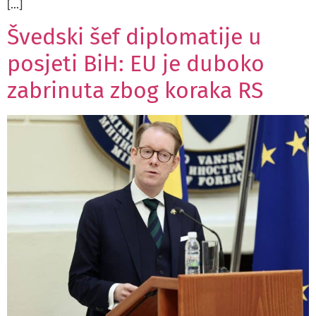
[…]
Švedski šef diplomatije u
posjeti BiH: EU je duboko
zabrinuta zbog koraka RS