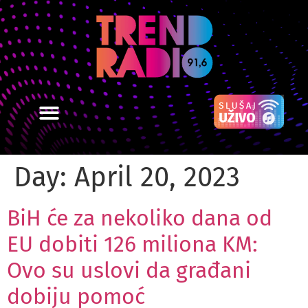
Day:
April 20, 2023
BiH će za nekoliko dana od
EU dobiti 126 miliona KM:
Ovo su uslovi da građani
dobiju pomoć