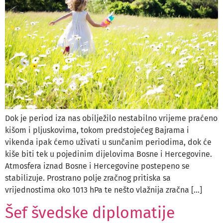
Dok je period iza nas obilježilo nestabilno vrijeme praćeno
kišom i pljuskovima, tokom predstojećeg Bajrama i
vikenda ipak ćemo uživati u sunčanim periodima, dok će
kiše biti tek u pojedinim dijelovima Bosne i Hercegovine.
Atmosfera iznad Bosne i Hercegovine postepeno se
stabilizuje. Prostrano polje zračnog pritiska sa
vrijednostima oko 1013 hPa te nešto vlažnija zračna […]
Šef švedske diplomatije