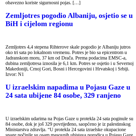
obavezno koriste sigurnosni pojas. […]
Zemljotres pogodio Albaniju, osjetio se u
BiH i cijelom regionu
Zemljotres 4,4 stepena Rihterove skale pogodio je Albaniju jutros
oko tri sata po lokalnom vremenu. Potres je bio sa epicentrom u
Jadranskom moru, 37 km od Drača. Prema podacima EMSC-a,
dubina zemljotresa iznosila je 6,1 km. Potres se osjetio i u Severnoj
Makedoniji, Crnoj Gori, Bosni i Hercegovini i Hrvatskoj i Srbiji.
Izvor: N1
U izraelskim napadima u Pojasu Gaze u
24 sata ubijene 84 osobe, 329 ranjeno
U izraelskim udarima na Pojas Gaze u protekla 24 sata poginule su
84 osobe, dok je još 329 povrijeđeno, saopćeno je iz palestinskog
Ministarstva zdravlja. “U protekla 24 sata izraelske okupacione
snage počinile su osam masovnih ubistava porodica u Pojasu Gaze.