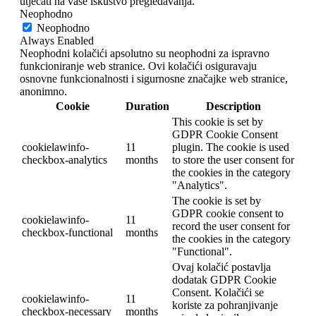
utjecati na vaše iskustvo pregledavanja.
Neophodno
Neophodno
Always Enabled
Neophodni kolačići apsolutno su neophodni za ispravno
funkcioniranje web stranice. Ovi kolačići osiguravaju
osnovne funkcionalnosti i sigurnosne značajke web stranice,
anonimno.
Cookie
Duration
Description
This cookie is set by
GDPR Cookie Consent
cookielawinfo-
11
plugin. The cookie is used
checkbox-analytics
months
to store the user consent for
the cookies in the category
"Analytics".
The cookie is set by
GDPR cookie consent to
cookielawinfo-
11
record the user consent for
checkbox-functional
months
the cookies in the category
"Functional".
Ovaj kolačić postavlja
dodatak GDPR Cookie
Consent. Kolačići se
cookielawinfo-
11
koriste za pohranjivanje
checkbox-necessary
months