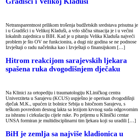
Gradišci i Velikoj Kladuši
Netransparentnost prilikom trošenja budžetskih sredstava prisutna je
i u Gradišci i u Velikoj Kladuši, a vrlo slična situacija je i u većini
lokalnih zajednica u BIH. Kad je u pitanju Velika Kladuša najveći
problem je što OV ne funkcionira, a dugi niz godina se ne podnose
Izvještaji o radu načelnika kao i Izvještaji o finansijskom […]
Hitrom reakcijom sarajevskih ljekara
spašena ruka dvogodišnjem dječaku
Na Klinici za ortopediju i traumatologiju KLiničkog centra
Univerziteta u Sarajevu (KCUS) uspješno je operisan dvogodišnji
dječak M.K., upućen iz bolnice Srbija u Istočnom Sarajevu, s
teškom povredom desnog lakta sa lezijom krvnog suda odgovornim
za ishranu i cirkulaciju cijele ruke. Po prijemu u Klinički centar
UNSA formiran je multidisciplinarni tim ljekara koji su uradili […]
BiH je zemlja sa najviše kladionica u