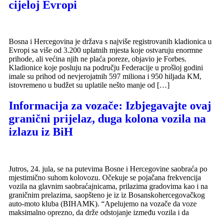
cijeloj Evropi
Bosna i Hercegovina je država s najviše registrovanih kladionica u
Evropi sa više od 3.200 uplatnih mjesta koje ostvaruju enormne
prihode, ali većina njih ne plaća poreze, objavio je Forbes.
Kladionice koje posluju na području Federacije u prošloj godini
imale su prihod od nevjerojatnih 597 miliona i 950 hiljada KM,
istovremeno u budžet su uplatile nešto manje od […]
Informacija za vozače: Izbjegavajte ovaj
granični prijelaz, duga kolona vozila na
izlazu iz BiH
Jutros, 24. jula, se na putevima Bosne i Hercegovine saobraća po
mjestimično suhom kolovozu. Očekuje se pojačana frekvencija
vozila na glavnim saobraćajnicama, prilazima gradovima kao i na
graničnim prelazima, saopšteno je iz iz Bosanskohercegovačkog
auto-moto kluba (BIHAMK). “Apelujemo na vozače da voze
maksimalno oprezno, da drže odstojanje između vozila i da