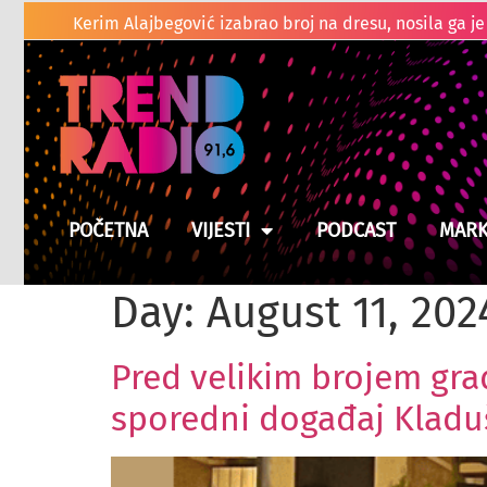
Kladuški vatro
Suša prži usjeve u BiH, moguće poskupljenje hrane
POČETNA
VIJESTI
PODCAST
MARK
Day:
August 11, 202
Pred velikim brojem građ
sporedni događaj Kladu