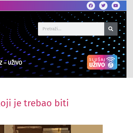
Z – UŽIVO
ji je trebao biti