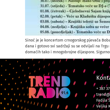
Sinoć je je koncertom crnogorskog pjevača Boba
dana i gotovo svi sadržaji su se odvijali na Trg
domaćih tako i mnogobrojne dijaspore. Sigurno 
Kont
+ 387 3
trend@
Fadila 
Velika 