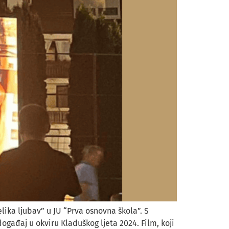
lika ljubav” u JU “Prva osnovna škola”. S
ogađaj u okviru Kladuškog ljeta 2024. Film, koji