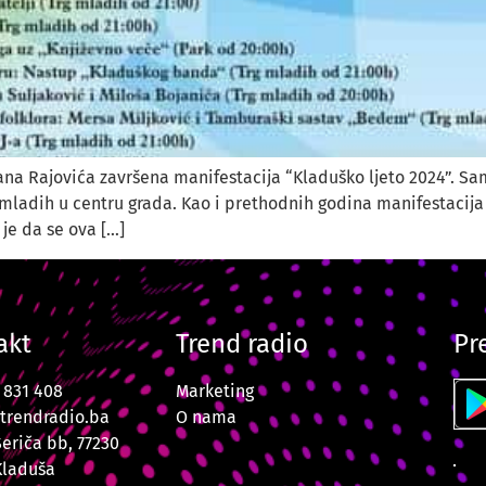
na Rajovića završena manifestacija “Kladuško ljeto 2024”. Sa
u mladih u centru grada. Kao i prethodnih godina manifestacija
je da se ova […]
akt
Trend radio
Pr
7 831 408
Marketing
trendradio.ba
O nama
Šeriča bb, 77230
Kladuša