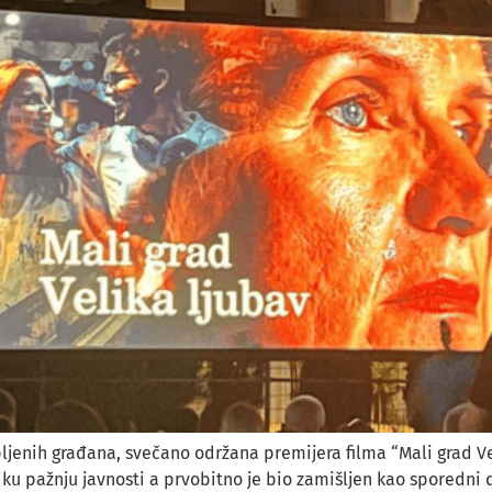
pljenih građana, svečano održana premijera filma “Mali grad Ve
ku pažnju javnosti a prvobitno je bio zamišljen kao sporedni d