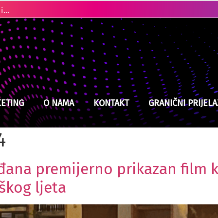
Ubistvo u Cazinu: Policija brzo locirala i uhapsila osumnjičenog
ETING
O NAMA
KONTAKT
GRANIČNI PRIJELA
4
ana premijerno prikazan film ko
škog ljeta