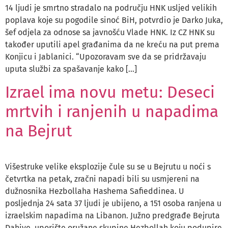
14 ljudi je smrtno stradalo na području HNK usljed velikih
poplava koje su pogodile sinoć BiH, potvrdio je Darko Juka,
šef odjela za odnose sa javnošću Vlade HNK. Iz CZ HNK su
također uputili apel građanima da ne kreću na put prema
Konjicu i Jablanici. “Upozoravam sve da se pridržavaju
uputa službi za spašavanje kako […]
Izrael ima novu metu: Deseci
mrtvih i ranjenih u napadima
na Bejrut
Višestruke velike eksplozije čule su se u Bejrutu u noći s
četvrtka na petak, zračni napadi bili su usmjereni na
dužnosnika Hezbollaha Hashema Safieddinea. U
posljednja 24 sata 37 ljudi je ubijeno, a 151 osoba ranjena u
izraelskim napadima na Libanon. Južno predgrađe Bejruta
Dahiye, uporište oružane skupine Hezbollah koju podupire