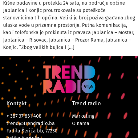
Kišne padavine u protekla 24 sata, na području općine
Jablanica i Konjic prouzrokovale su poteškoće
stanovnicima tih općina. Veliki je broj poziva građana zbog
ulaska vode u prizemne prostorije. Putna komunikacija,
kao i telefonska je prekinuta iz pravaca Jablanica – Mostar,
Jablanica – Risovac, Jablanica – Prozor Rama, Jablanica –
Konjic. “Zbog velikih bujica i […]
Kontakt
Trend radio
+ 387 37 831 408
Marketing
trend@trendradio.ba
O nama
Fadila Šeriča bb, 77230