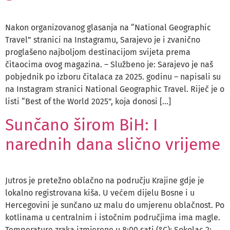
Nakon organizovanog glasanja na “National Geographic
Travel” stranici na Instagramu, Sarajevo je i zvanično
proglašeno najboljom destinacijom svijeta prema
čitaocima ovog magazina. – Službeno je: Sarajevo je naš
pobjednik po izboru čitalaca za 2025. godinu – napisali su
na Instagram stranici National Geographic Travel. Riječ je o
listi “Best of the World 2025”, koja donosi […]
Sunčano širom BiH: I
narednih dana slično vrijeme
Jutros je pretežno oblačno na području Krajine gdje je
lokalno registrovana kiša. U većem dijelu Bosne i u
Hercegovini je sunčano uz malu do umjerenu oblačnost. Po
kotlinama u centralnim i istočnim područjima ima magle.
Temperature zraka izmjerene u 8:00 sati (°C): Sokolac 2;