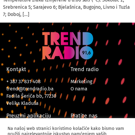
Srebrenica 5; Sarajevo 6; Bjelašnica, Bugojno, Livno i Tuzla
7; Doboj, […]
Kontakt
Trend radio
+ 387 37 831 408
Marketing
trend@trendradio.ba
O nama
Fadila Šeriča bb, 77230
Velika Kladuša
Preuzmi aplikaciju
Pratite nas
Na našoj web stranici koristimo kolačiće kako bismo vam
pružili najrelevantnije iskustvo pamćenjem vaših