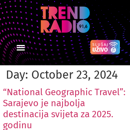
Day:
October 23, 2024
“National Geographic Travel”:
Sarajevo je najbolja
destinacija svijeta za 2025.
godinu