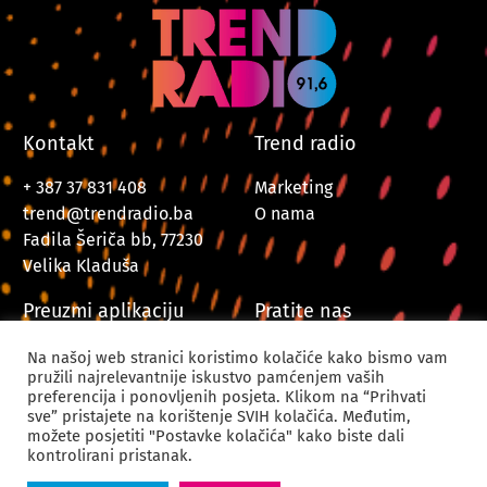
Kontakt
Trend radio
+ 387 37 831 408
Marketing
trend@trendradio.ba
O nama
Fadila Šeriča bb, 77230
Velika Kladuša
Preuzmi aplikaciju
Pratite nas
Na našoj web stranici koristimo kolačiće kako bismo vam
pružili najrelevantnije iskustvo pamćenjem vaših
preferencija i ponovljenih posjeta. Klikom na “Prihvati
sve” pristajete na korištenje SVIH kolačića. Međutim,
možete posjetiti "Postavke kolačića" kako biste dali
kontrolirani pristanak.
© 2024. Trend Radio Velika Kladuša. Sva prava zadržana.