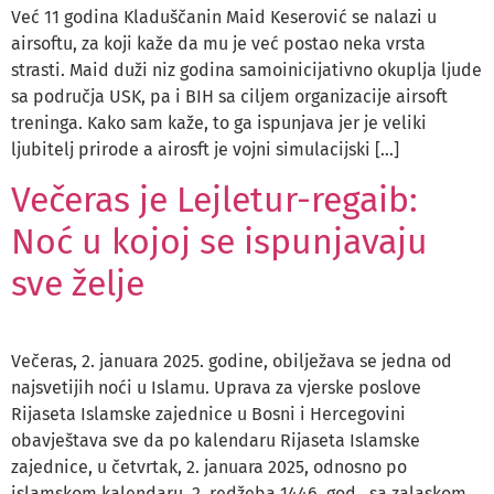
Već 11 godina Kladuščanin Maid Keserović se nalazi u
airsoftu, za koji kaže da mu je već postao neka vrsta
strasti. Maid duži niz godina samoinicijativno okuplja ljude
sa područja USK, pa i BIH sa ciljem organizacije airsoft
treninga. Kako sam kaže, to ga ispunjava jer je veliki
ljubitelj prirode a airosft je vojni simulacijski […]
Večeras je Lejletur-regaib:
Noć u kojoj se ispunjavaju
sve želje
Večeras, 2. januara 2025. godine, obilježava se jedna od
najsvetijih noći u Islamu. Uprava za vjerske poslove
Rijaseta Islamske zajednice u Bosni i Hercegovini
obavještava sve da po kalendaru Rijaseta Islamske
zajednice, u četvrtak, 2. januara 2025, odnosno po
islamskom kalendaru, 2. redžeba 1446. god., sa zalaskom