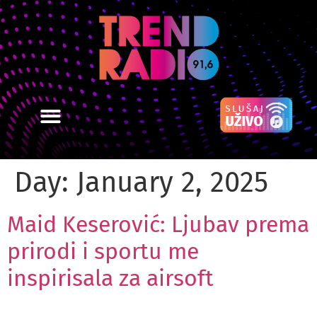
Day:
January 2, 2025
Maid Keserović: Ljubav prema
prirodi i sportu me
inspirisala za airsoft