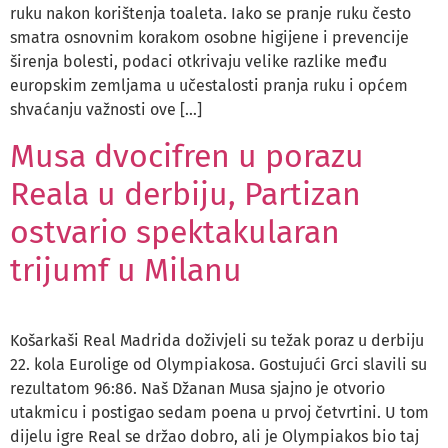
ruku nakon korištenja toaleta. Iako se pranje ruku često
smatra osnovnim korakom osobne higijene i prevencije
širenja bolesti, podaci otkrivaju velike razlike među
europskim zemljama u učestalosti pranja ruku i općem
shvaćanju važnosti ove […]
Musa dvocifren u porazu
Reala u derbiju, Partizan
ostvario spektakularan
trijumf u Milanu
Košarkaši Real Madrida doživjeli su težak poraz u derbiju
22. kola Eurolige od Olympiakosa. Gostujući Grci slavili su
rezultatom 96:86. Naš Džanan Musa sjajno je otvorio
utakmicu i postigao sedam poena u prvoj četvrtini. U tom
dijelu igre Real se držao dobro, ali je Olympiakos bio taj