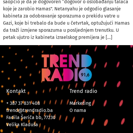
saopćio je da je dogovoren “dogovor o oslobađanju talaca
koje je zarobio Hamas”. Netanyahu je odgodio glasanje
kabineta za odobravanje sporazuma o prekidu vatre u
Gazi, koje bi trebalo da bude u četvrtak, optužujući Hamas
da traži izmjene sporazuma u posljednjem trenutku. U
petak ujutro iz kabineta izraelskog premijera je […]
Kontakt
Trend radio
+ 387 37 831 408
Marketing
trend@trendradio.ba
O nama
Fadila Šeriča bb, 77230
Velika Kladuša