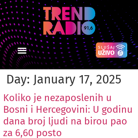
Day:
January 17, 2025
Koliko je nezaposlenih u
Bosni i Hercegovini: U godinu
dana broj ljudi na birou pao
za 6,60 posto