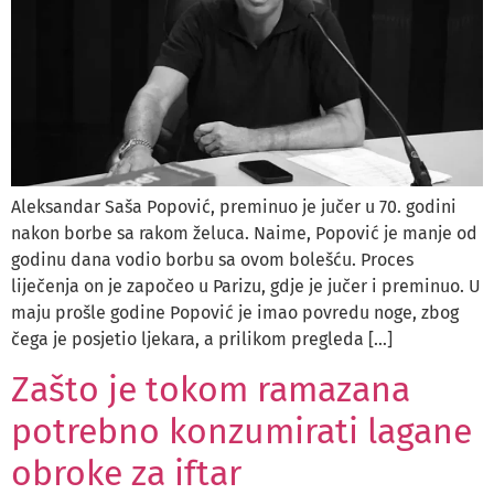
Aleksandar Saša Popović, preminuo je jučer u 70. godini
nakon borbe sa rakom želuca. Naime, Popović je manje od
godinu dana vodio borbu sa ovom bolešću. Proces
liječenja on je započeo u Parizu, gdje je jučer i preminuo. U
maju prošle godine Popović je imao povredu noge, zbog
čega je posjetio ljekara, a prilikom pregleda […]
Zašto je tokom ramazana
potrebno konzumirati lagane
obroke za iftar