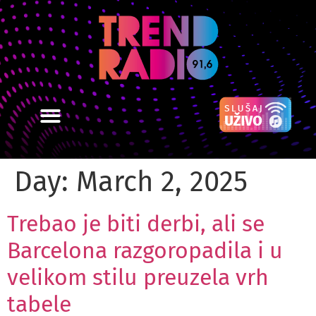
Day:
March 2, 2025
Trebao je biti derbi, ali se
Barcelona razgoropadila i u
velikom stilu preuzela vrh
tabele