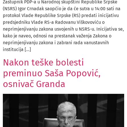
Zastupnik PDP-a u Narodnoj skupštini Republike Srpske
(NSRS) Igor Crnadak saopćio je da će sutra u 14:00 sati na
protokol Vlade Republike Srpske (RS) predati inicijativu
predsjedniku Vlade RS-a Radovanu Viškovoviću o
neprimjenjivanju zakona usvojenih u NSRS-u. Inicijativa se,
kako je naveo, odnosi na prestanak važenja Zakona o
neprimjenjivanju zakona i zabrani rada vanustavnih
institucija […]
Nakon teške bolesti
preminuo Saša Popović,
osnivač Granda