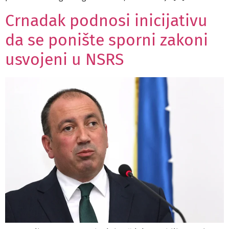
Crnadak podnosi inicijativu
da se ponište sporni zakoni
usvojeni u NSRS