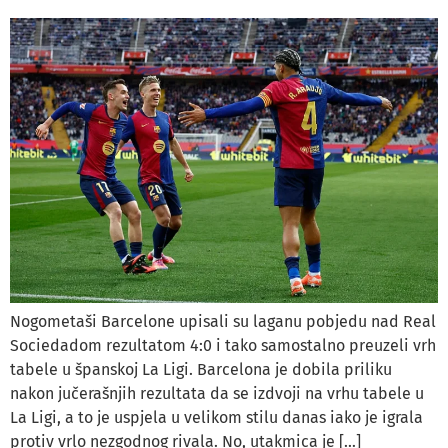
Nogometaši Barcelone upisali su laganu pobjedu nad Real
Sociedadom rezultatom 4:0 i tako samostalno preuzeli vrh
tabele u španskoj La Ligi. Barcelona je dobila priliku
nakon jučerašnjih rezultata da se izdvoji na vrhu tabele u
La Ligi, a to je uspjela u velikom stilu danas iako je igrala
protiv vrlo nezgodnog rivala. No, utakmica je […]