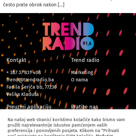
često prate obrok nakon […]
Kontakt
Trend radio
+ 387 37 831 408
Marketing
trend@trendradio.ba
O nama
Fadila Šeriča bb, 77230
Velika Kladuša
Preuzmi aplikaciju
Pratite nas
Na našoj web stranici koristimo kolačiće kako bismo vam
pružili najrelevantnije iskustvo pamćenjem vaših
preferencija i ponovljenih posjeta. Klikom na “Prihvati