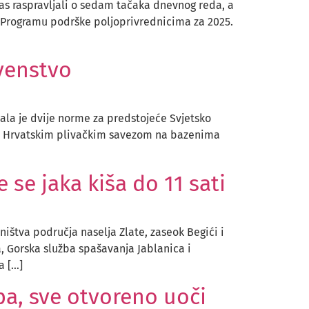
nas raspravljali o sedam tačaka dnevnog reda, a
i Programu podrške poljoprivrednicima za 2025.
rvenstvo
ala je dvije norme za predstojeće Svjetsko
ji s Hrvatskim plivačkim savezom na bazenima
 se jaka kiša do 11 sati
ištva područja naselja Zlate, zaseok Begići i
a, Gorska služba spašavanja Jablanica i
a […]
upa, sve otvoreno uoči