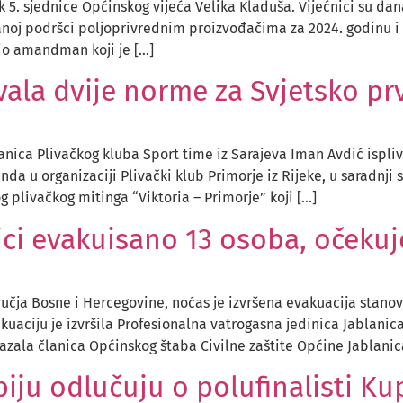
 5. sjednice Općinskog vijeća Velika Kladuša. Vijećnici su da
čanoj podršci poljoprivrednim proizvođačima za 2024. godinu 
io amandman koji je […]
ivala dvije norme za Svjetsko p
nica Plivačkog kluba Sport time iz Sarajeva Iman Avdić ispliv
nda u organizaciji Plivački klub Primorje iz Rijeke, u saradn
 plivačkog mitinga “Viktoria – Primorje” koji […]
ici evakuisano 13 osoba, očekuje
čja Bosne i Hercegovine, noćas je izvršena evakuacija stanovn
akuaciju je izvršila Profesionalna vatrogasna jedinica Jablanic
 kazala članica Općinskog štaba Civilne zaštite Općine Jablanic
rbiju odlučuju o polufinalisti K