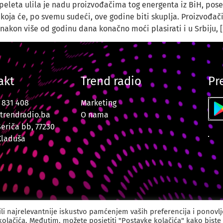
peleta ulila je nadu proizvođačima tog energenta iz BiH, po
oja će, po svemu sudeći, ove godine biti skuplja. Proizvođači 
 nakon više od godinu dana konačno moći plasirati i u Srbiju, 
akt
Trend radio
Pr
7 831 408
Marketing
trendradio.ba
O nama
Šeriča bb, 77230
Kladuša
o Velika Kladuša. Sva prava zadržana. Powered by
CODUS | Dig
li najrelevantnije iskustvo pamćenjem vaših preferencija i ponovl
 kolačića. Međutim, možete posjetiti "Postavke kolačića" kako biste 