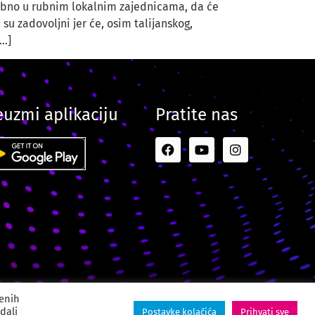
sebno u rubnim lokalnim zajednicama, da će
su zadovoljni jer će, osim talijanskog,
[…]
euzmi aplikaciju
Pratite nas
ital Creative Agency
jenih
dali
Postavke kolačića
Prihvati sve