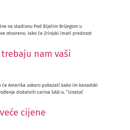
vine na stadionu Pod Bijelim Brijegom u
sve otvoreno. Iako će Zrinjski imati prednost
 trebaju nam vaši
o će Amerika uskoro pokazati kako im kanadski
uvođenje dodatnih carina SAD-u. “Unatoč
 veće cijene