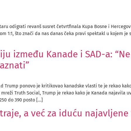
taru odigrati revanš susret četvrtfinala Kupa Bosne i Hercego
om 1:1, što znači da nas danas čeka pravi spektakl u kojem je 
iju između Kanade i SAD-a: “Ne
saznati”
d Trump ponovo je kritikovao kanadske vlasti te je rekao kak
j mreži Truth Social, Trump je rekao kako je Kanada najavila 
250 do 390 posto […]
traje, a već za iduću najavljene