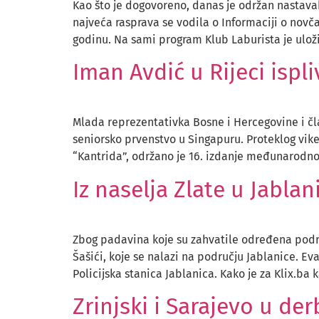
Kao što je dogovoreno, danas je održan nastavak
najveća rasprava se vodila o Informaciji o nov
godinu. Na sami program Klub Laburista je ulož
Iman Avdić u Rijeci ispl
Mlada reprezentativka Bosne i Hercegovine i čla
seniorsko prvenstvo u Singapuru. Proteklog vike
“Kantrida”, održano je 16. izdanje međunarodnog
Iz naselja Zlate u Jablan
Zbog padavina koje su zahvatile određena podru
Šašići, koje se nalazi na području Jablanice. Ev
Policijska stanica Jablanica. Kako je za Klix.ba
Zrinjski i Sarajevo u de