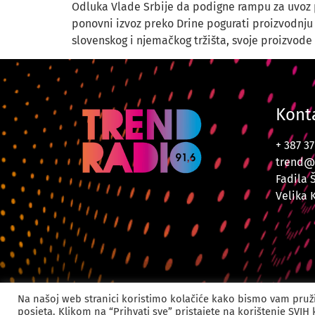
Odluka Vlade Srbije da podigne rampu za uvoz 
ponovni izvoz preko Drine pogurati proizvodnju k
slovenskog i njemačkog tržišta, svoje proizvode
Kont
+ 387 3
trend@
Fadila 
Velika 
© 2024. Trend Radi
Na našoj web stranici koristimo kolačiće kako bismo vam pruži
posjeta. Klikom na “Prihvati sve” pristajete na korištenje SVIH