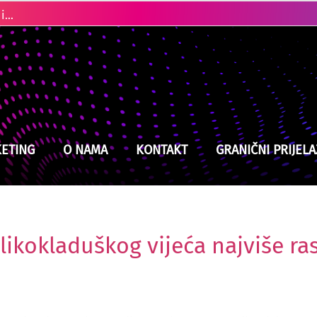
Ubistvo u Cazinu: Policija brzo locirala i uhapsila osumnjičenog
ETING
O NAMA
KONTAKT
GRANIČNI PRIJELA
likokladuškog vijeća najviše r