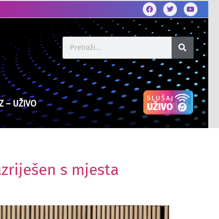
Z – UŽIVO
zriješen s mjesta