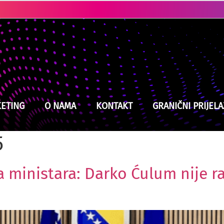
ve
Kladuški vatrogasci na izmaku snaga, jučer intervenisali devet puta
Kerim Alajbegović izabrao broj na dresu, nosila ga je ikona Juventusa
ETING
O NAMA
KONTAKT
GRANIČNI PRIJELA
5
 ministara: Darko Ćulum nije ra