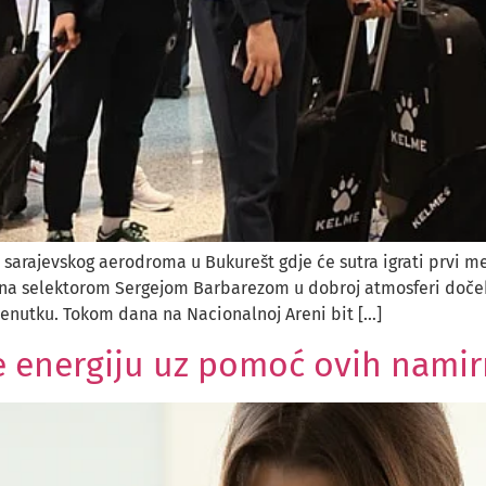
sarajevskog aerodroma u Bukurešt gdje će sutra igrati prvi meč
na selektorom Sergejom Barbarezom u dobroj atmosferi dočeku
renutku. Tokom dana na Nacionalnoj Areni bit […]
te energiju uz pomoć ovih namir