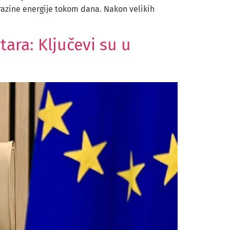
 razine energije tokom dana. Nakon velikih
ara: Ključevi su u