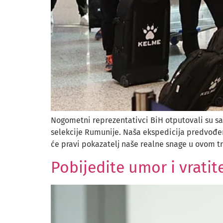
Nogometni reprezentativci BiH otputovali su sa 
selekcije Rumunije. Naša ekspedicija predvođe
će pravi pokazatelj naše realne snage u ovom t
Pobijedite umor i vrati