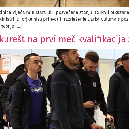
ednica Vijeća ministara BiH posvećena stanju u SIPA-i otkazana 
nistri iz Torjke nisu prihvatili razrješenje Darka Ćuluma s po
našnje […]
urešt na prvi meč kvalifikacija