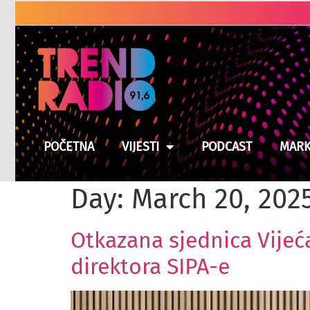
Američki zakonodavci traže od Trumpa da ponovo u
POČETNA
VIJESTI
PODCAST
MARK
Day:
March 20, 202
Otkazana sjednica Vijeća
direktora SIPA-e