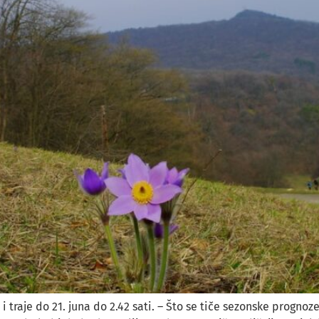
 traje do 21. juna do 2.42 sati. – Što se tiče sezonske prognoze