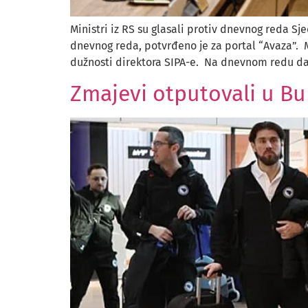
Ministri iz RS su glasali protiv dnevnog reda Sj
dnevnog reda, potvrđeno je za portal “Avaza”. Mi
dužnosti direktora SIPA-e. Na dnevnom redu da
Zmajevi otputovali u Buk