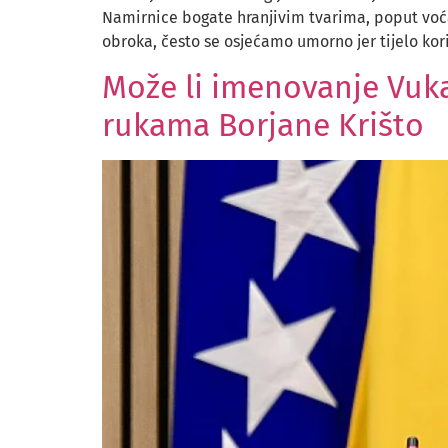
Namirnice bogate hranjivim tvarima, poput voća,
obroka, često se osjećamo umorno jer tijelo kori
Može li imenovanje Vukan
rukama Borjane Krišto