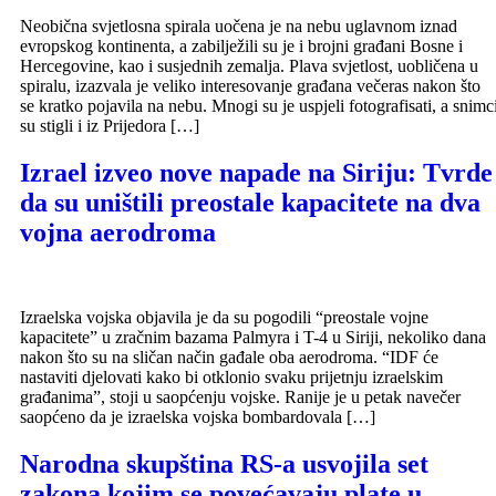
Neobična svjetlosna spirala uočena je na nebu uglavnom iznad
evropskog kontinenta, a zabilježili su je i brojni građani Bosne i
Hercegovine, kao i susjednih zemalja. Plava svjetlost, uobličena u
spiralu, izazvala je veliko interesovanje građana večeras nakon što
se kratko pojavila na nebu. Mnogi su je uspjeli fotografisati, a snimc
su stigli i iz Prijedora […]
Izrael izveo nove napade na Siriju: Tvrde
da su uništili preostale kapacitete na dva
vojna aerodroma
Izraelska vojska objavila je da su pogodili “preostale vojne
kapacitete” u zračnim bazama Palmyra i T-4 u Siriji, nekoliko dana
nakon što su na sličan način gađale oba aerodroma. “IDF će
nastaviti djelovati kako bi otklonio svaku prijetnju izraelskim
građanima”, stoji u saopćenju vojske. Ranije je u petak navečer
saopćeno da je izraelska vojska bombardovala […]
Narodna skupština RS-a usvojila set
zakona kojim se povećavaju plate u