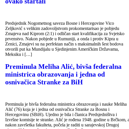
ovako startali
Predsjednik Nogometnog saveza Bosne i Hercegovine Vico
Zeljković s velikim zadovoljstvom prokomentarisao je pobjedu
Zmajeva nad Kiprom (2:1) i odličan start kvalifikacija za Svjetsko
prvenstvo. Nakon pobjede u Rumuniji, a onda i protiv Kipra u
Zenici, Zmajevi su na perfektan način s maksimalnih šest bodova
otvorili put ka Mundijalu u Sjedinjenim Američkim Državama,
Meksiku i […]
Preminula Meliha Alić, bivša federalna
ministrica obrazovanja i jedna od
osnivačica Stranke za BiH
Preminula je bivša federalna ministrica obrazovanja i nauke Meliha
Alić (76) koja je i jedna od osnivačica Stranke za Bosnu i
Hercegovinu (SBiH). Ujedno je bila i članica Predsjedništva i
Izvršne komisije te stranke. Alić je rođena 1948. godine u Brčkom, 
nakon završetka fakulteta, počela je raditi u sarajevskoj Drugoj