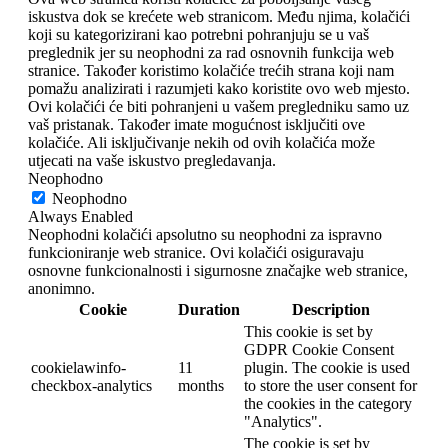
iskustva dok se krećete web stranicom. Među njima, kolačići
koji su kategorizirani kao potrebni pohranjuju se u vaš
preglednik jer su neophodni za rad osnovnih funkcija web
stranice. Također koristimo kolačiće trećih strana koji nam
pomažu analizirati i razumjeti kako koristite ovo web mjesto.
Ovi kolačići će biti pohranjeni u vašem pregledniku samo uz
vaš pristanak. Također imate mogućnost isključiti ove
kolačiće. Ali isključivanje nekih od ovih kolačića može
utjecati na vaše iskustvo pregledavanja.
Neophodno
Neophodno
Always Enabled
Neophodni kolačići apsolutno su neophodni za ispravno
funkcioniranje web stranice. Ovi kolačići osiguravaju
osnovne funkcionalnosti i sigurnosne značajke web stranice,
anonimno.
Cookie
Duration
Description
This cookie is set by
GDPR Cookie Consent
cookielawinfo-
11
plugin. The cookie is used
checkbox-analytics
months
to store the user consent for
the cookies in the category
"Analytics".
The cookie is set by