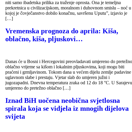
niti samo ibadetska prilika za traženje oprosta. Ona je temeljna
prekretnica u civilizacijskom, moralnom i duhovnom smislu – noć u
kojoj je čovječanstvo dobilo konačnu, savršenu Uputu”, izjavio je
[…]
Vremenska prognoza do aprila: Kiša,
oblačno, kiša, pljuskovi…
Danas će u Bosni i Hercegovini preovladavati umjereno do pretežn
oblačno vrijeme sa kišom i lokalnim pljuskovima, koji mogu biti
praćeni i grmljavinom. Tokom dana u većem dijelu zemlje padavine
uglavnom slabe i prestaju. Vjetar slab do umjeren južni i
jugozapadni. Dnevna temperatura zraka od 12 do 18 °C. U Sarajev
umjereno do pretežno oblačno […]
Iznad BiH uočena neobična svjetlosna
spirala koja se vidjela iz mnogih dijelova
svijeta