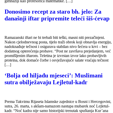
gimnaziji kao profesorica matematike. […]
Donosimo recept za staro bh. jelo: Za
današnji iftar pripremite teleći šiš-ćevap
Ramazanski iftari ne bi trebali biti teški, masni niti prezačinjeni.
Nakon cjelodnevnog posta, tijelo traži obrok koji obnavlja energiju,
nadoknađuje tečnost i osigurava stabilan nivo šećera u krvi – bez
dodatnog opterećenja probave. “Post ne završava prejedanjem, već
promišljenim iftarom. Teletina je izvrstan izvor lako probavljivih
proteina, dok domaće čorbe i osvježavajuće salate vraćaju tečnost
[…]
‘Bolja od hiljadu mjeseci’: Muslimani
sutra obilježavaju Lejletul-kadr
Prema Takvimu Rijaseta Islamske zajednice u Bosni i Hercegovini,
sutra, 26. marta, s akšam-namazom nastupa mubarek noć Lejletul-
kadr. “Noć kadra nije samo historijski trenutak spuštanja Kur’ana