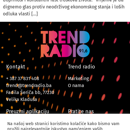
dignemo glas protiv neodrživog ekonomskog stanja i loših
odluka vlasti […]
Kontakt
Trend radio
+ 387 37 831 408
Marketing
trend@trendradio.ba
O nama
Fadila Šeriča bb, 77230
Velika Kladuša
Preuzmi aplikaciju
Pratite nas
Na našoj web stranici koristimo kolačiće kako bismo vam
pružili najrelevantnije iskustvo pamćenjem vaših