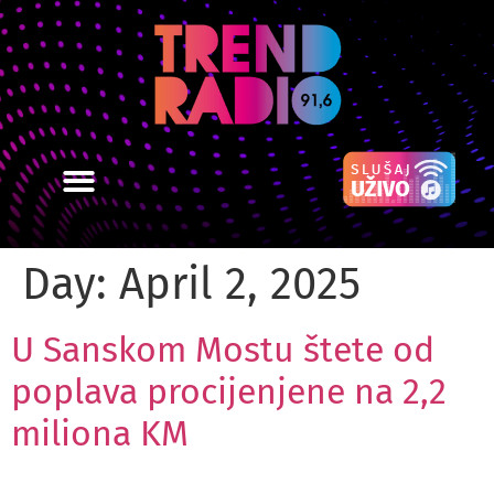
Day:
April 2, 2025
U Sanskom Mostu štete od
poplava procijenjene na 2,2
miliona KM