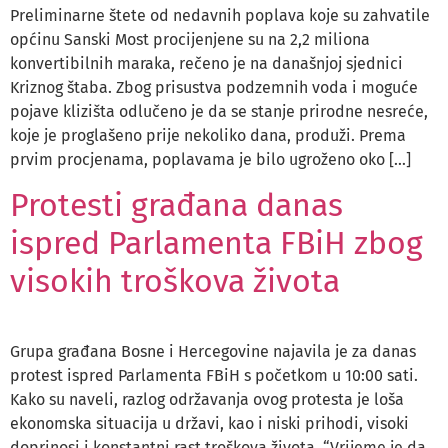
Preliminarne štete od nedavnih poplava koje su zahvatile
općinu Sanski Most procijenjene su na 2,2 miliona
konvertibilnih maraka, rečeno je na današnjoj sjednici
Kriznog štaba. Zbog prisustva podzemnih voda i moguće
pojave klizišta odlučeno je da se stanje prirodne nesreće,
koje je proglašeno prije nekoliko dana, produži. Prema
prvim procjenama, poplavama je bilo ugroženo oko […]
Protesti građana danas
ispred Parlamenta FBiH zbog
visokih troškova života
Grupa građana Bosne i Hercegovine najavila je za danas
protest ispred Parlamenta FBiH s početkom u 10:00 sati.
Kako su naveli, razlog održavanja ovog protesta je loša
ekonomska situacija u državi, kao i niski prihodi, visoki
doprinosi i konstantni rast troškova života. “Vrijeme je da