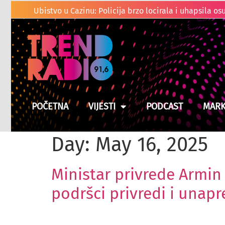
POČETNA
VIJESTI
PODCAST
MARK
Day:
May 16, 2025
Ministar privrede Armin
podršci privredi i unap