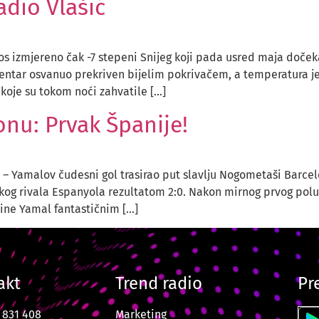
adio Vlašić
ros izmjereno čak -7 stepeni Snijeg koji pada usred maja doček
i centar osvanuo prekriven bijelim pokrivačem, a temperatura 
koje su tokom noći zahvatile […]
nu: Prvak Španije!
u – Yamalov čudesni gol trasirao put slavlju Nogometaši Barcel
adskog rivala Espanyola rezultatom 2:0. Nakon mirnog prvog po
mine Yamal fantastičnim […]
akt
Trend radio
Pr
7 831 408
Marketing