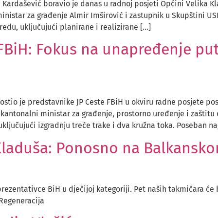
Kardašević boravio je danas u radnoj posjeti Općini Velika K
inistar za građenje Almir Imširović i zastupnik u Skupštini U
du, uključujući planirane i realizirane […]
FBiH: Fokus na unapređenje put
stio je predstavnike JP Ceste FBiH u okviru radne posjete pos
 kantonalni ministar za građenje, prostorno uređenje i zaštitu 
ključujući izgradnju treće trake i dva kružna toka. Poseban na
 Kladuša: Ponosno na Balkansk
prezentativce BiH u dječijoj kategoriji. Pet naših takmičara
 Regeneracija