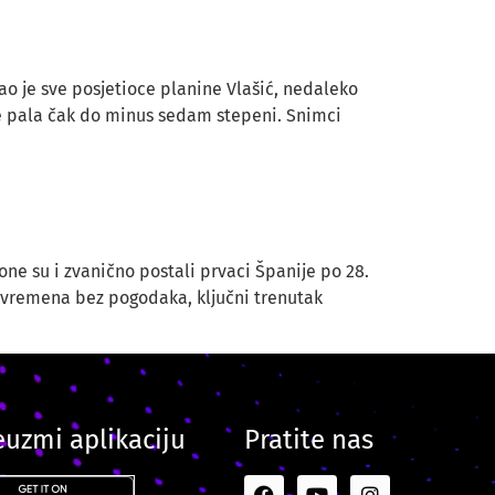
ao je sve posjetioce planine Vlašić, nedaleko
je pala čak do minus sedam stepeni. Snimci
one su i zvanično postali prvaci Španije po 28.
luvremena bez pogodaka, ključni trenutak
euzmi aplikaciju
Pratite nas