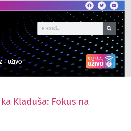
Z – UŽIVO
lika Kladuša: Fokus na