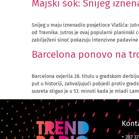
Majski šok: Snijeg iznen
Snijeg u maju iznenadio posjetioce Vlašića: Jut
od Travnika. Jutros je ovaj popularni planinsk
zabilježeni sinoć pokazuju intenzivne padavine 
Barcelona ponovo na tro
Barcelona ovjerila 28. titulu u gradskom derbij
put u historiji, zahvaljujući pobjedi protiv gr
susreta stigao je u 53. minuti kada je mladi La
Kont
+ 387 3