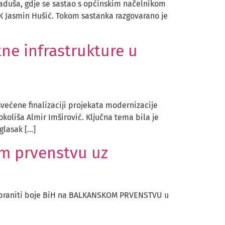
laduša, gdje se sastao s općinskim načelnikom
SK Jasmin Hušić. Tokom sastanka razgovarano je
ne infrastrukture u
većene finalizaciji projekata modernizacije
okoliša Almir Imširović. Ključna tema bila je
glasak […]
om prvenstvu uz
 će braniti boje BiH na BALKANSKOM PRVENSTVU u