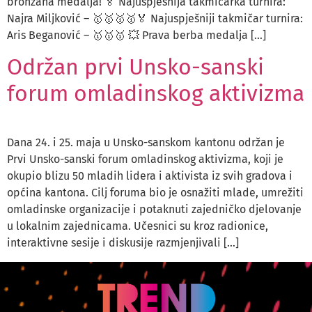
bronzana medalja! 🏅 Najuspješnija takmičarka turnira:
Najra Miljković – 🥇🥇🥇🥇🏅 Najuspješniji takmičar turnira:
Aris Beganović – 🥇🥇🥇 💥 Prava berba medalja […]
Održan prvi Unsko-sanski
forum omladinskog aktivizma
Dana 24. i 25. maja u Unsko-sanskom kantonu održan je
Prvi Unsko-sanski forum omladinskog aktivizma, koji je
okupio blizu 50 mladih lidera i aktivista iz svih gradova i
općina kantona. Cilj foruma bio je osnažiti mlade, umrežiti
omladinske organizacije i potaknuti zajedničko djelovanje
u lokalnim zajednicama. Učesnici su kroz radionice,
interaktivne sesije i diskusije razmjenjivali […]