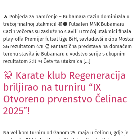
🔥 Pobjeda za pamćenje – Bubamara Cazin dominirala u
trećoj finalnoj utakmici! 🔴⚫️ Futsaleri MNK Bubamara
Cazin večeras su zasluženo slavili u trećoj utakmici finala
play-offa Premijer futsal lige BiH, savladavši ekipu Mostar
SG rezultatom 4:1! 👏 Fantastična predstava na domaćem
terenu stavila je Bubamaru u vodstvo serije s ukupnim
rezultatom 2:1! 📅 Četvrta utakmica […]
🥋 Karate klub Regeneracija
briljirao na turniru “IX
Otvoreno prvenstvo Čelinac
2025”!
Na velikom turniru održanom 25. maja u Čelincu, gdje je