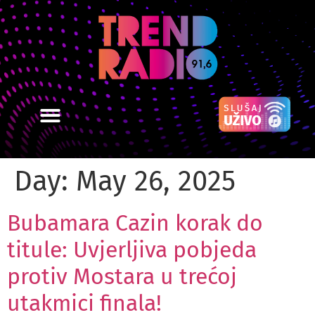
Day:
May 26, 2025
Bubamara Cazin korak do
titule: Uvjerljiva pobjeda
protiv Mostara u trećoj
utakmici finala!