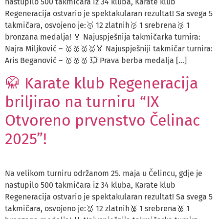
nastupilo 500 takmičara iz 34 kluba, Karate klub
Regeneracija ostvario je spektakularan rezultat! Sa svega 5
takmičara, osvojeno je:🥇 12 zlatnih🥈 1 srebrena🥉 1
bronzana medalja! 🏅 Najuspješnija takmičarka turnira:
Najra Miljković – 🥇🥇🥇🥇🏅 Najuspješniji takmičar turnira:
Aris Beganović – 🥇🥇🥇 💥 Prava berba medalja […]
🥋 Karate klub Regeneracija
briljirao na turniru “IX
Otvoreno prvenstvo Čelinac
2025”!
Na velikom turniru održanom 25. maja u Čelincu, gdje je
nastupilo 500 takmičara iz 34 kluba, Karate klub
Regeneracija ostvario je spektakularan rezultat! Sa svega 5
takmičara, osvojeno je:🥇 12 zlatnih🥈 1 srebrena🥉 1