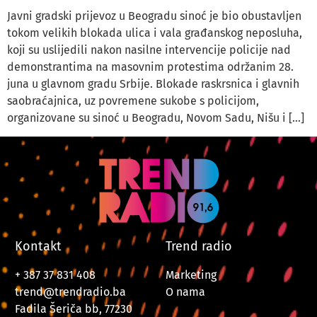
Javni gradski prijevoz u Beogradu sinoć je bio obustavljen
tokom velikih blokada ulica i vala građanskog neposluha,
koji su uslijedili nakon nasilne intervencije policije nad
demonstrantima na masovnim protestima održanim 28.
juna u glavnom gradu Srbije. Blokade raskrsnica i glavnih
saobraćajnica, uz povremene sukobe s policijom,
organizovane su sinoć u Beogradu, Novom Sadu, Nišu i […]
Kontakt
Trend radio
+ 387 37 831 408
Marketing
trend@trendradio.ba
O nama
Fadila Šeriča bb, 77230