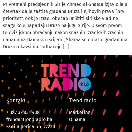
Privremeni predsjednik Sirije Ahmed al-Sharaa izjavio je u
četvrtak da je zaštita građana Druza i njihovih prava “prvi
prioritet”, dok je Izrael obećao uništiti sirijske vladine
snage koje napadaju Druze na jugu Sirije. U svom prvom
televizijskom obraćanju nakon snažnih izraelskih zračnih
napada na Damask u srijedu, Sharaa se obratio građanima
Druza rekavši da “odbacuje […]
Kontakt
Trend radio
+ 387 37 831 408
Marketing
trend@trendradio.ba
O nama
Fadila Šeriča bb, 77230