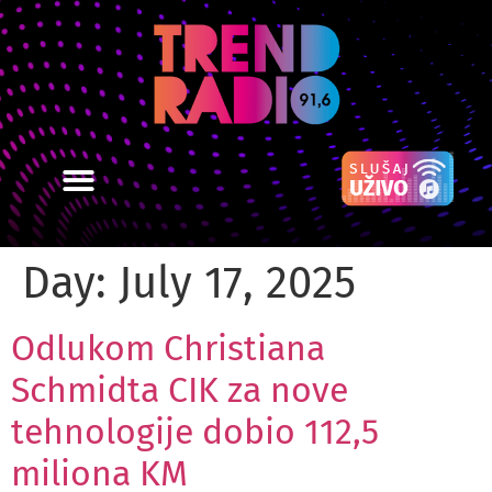
Day:
July 17, 2025
Odlukom Christiana
Schmidta CIK za nove
tehnologije dobio 112,5
miliona KM