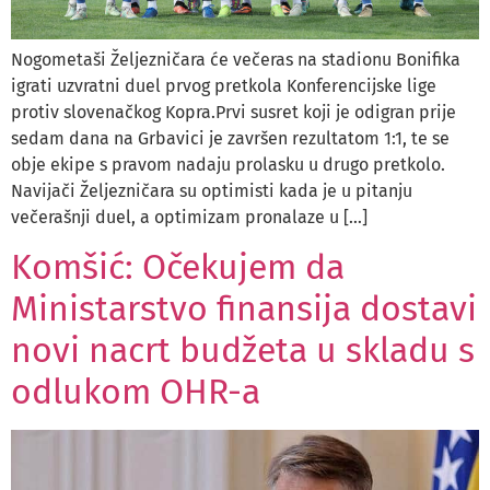
Nogometaši Željezničara će večeras na stadionu Bonifika
igrati uzvratni duel prvog pretkola Konferencijske lige
protiv slovenačkog Kopra.Prvi susret koji je odigran prije
sedam dana na Grbavici je završen rezultatom 1:1, te se
obje ekipe s pravom nadaju prolasku u drugo pretkolo.
Navijači Željezničara su optimisti kada je u pitanju
večerašnji duel, a optimizam pronalaze u […]
Komšić: Očekujem da
Ministarstvo finansija dostavi
novi nacrt budžeta u skladu s
odlukom OHR-a