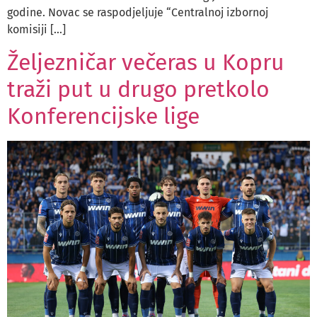
godine. Novac se raspodjeljuje “Centralnoj izbornoj
komisiji […]
Željezničar večeras u Kopru
traži put u drugo pretkolo
Konferencijske lige