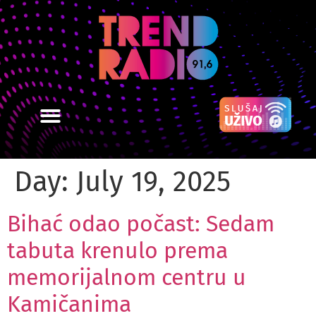
Day:
July 19, 2025
Bihać odao počast: Sedam
tabuta krenulo prema
memorijalnom centru u
Kamičanima