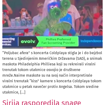
“Poljubac afera” s koncerta Coldplaya stigla je i do bejzbol
terena u Sjedinjenim Američkim Državama (SAD), a snimak
maskota Philadelphia Philliesa koji su rekreirali viralni
trenutak tokom utakmice osvojio je društvene
mreže.Naime maskote su na svoj način interpretirale
viralni trenutak “kiss” kamere s koncerta Coldplaya tokom
utakmice u petak navečer protiv Angelsa. Tokom sredine
utakmice, […]
Sirija rasporedila snage