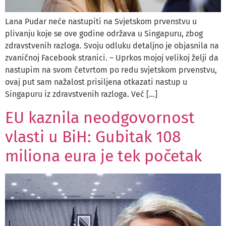
Lana Pudar neće nastupiti na Svjetskom prvenstvu u
plivanju koje se ove godine održava u Singapuru, zbog
zdravstvenih razloga. Svoju odluku detaljno je objasnila na
zvaničnoj Facebook stranici. – Uprkos mojoj velikoj želji da
nastupim na svom četvrtom po redu svjetskom prvenstvu,
ovaj put sam nažalost prisiljena otkazati nastup u
Singapuru iz zdravstvenih razloga. Već […]
EU kaznila neodgovornost
vlasti u BiH: Gubitak 108
miliona eura je tek početak