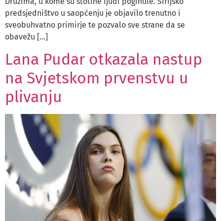
Druzima, u kome su stotine ljudi poginule. Sirijsko
predsjedništvo u saopćenju je objavilo trenutno i
sveobuhvatno primirje te pozvalo sve strane da se
obavežu […]
Lana Pudar otkazala nastup
na Svjetskom prvenstvu u
plivanju