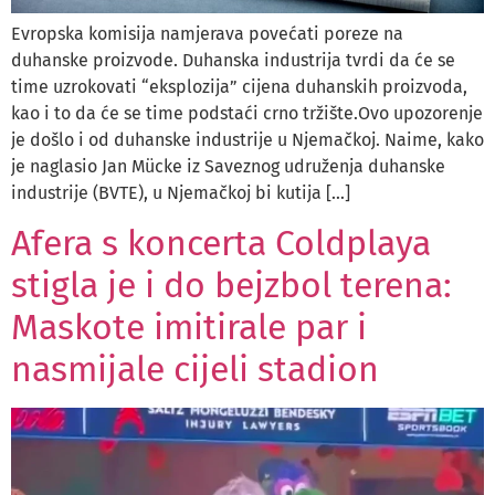
Evropska komisija namjerava povećati poreze na
duhanske proizvode. Duhanska industrija tvrdi da će se
time uzrokovati “eksplozija” cijena duhanskih proizvoda,
kao i to da će se time podstaći crno tržište.Ovo upozorenje
je došlo i od duhanske industrije u Njemačkoj. Naime, kako
je naglasio Jan Mücke iz Saveznog udruženja duhanske
industrije (BVTE), u Njemačkoj bi kutija […]
Afera s koncerta Coldplaya
stigla je i do bejzbol terena:
Maskote imitirale par i
nasmijale cijeli stadion