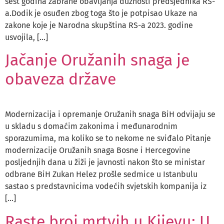
šest godina zabrane obavljanja dužnosti predsjednika RS-
a.Dodik je osuđen zbog toga što je potpisao Ukaze na
zakone koje je Narodna skupština RS-a 2023. godine
usvojila, […]
Jačanje Oružanih snaga je
obaveza države
Modernizacija i opremanje Oružanih snaga BiH odvijaju se
u skladu s domaćim zakonima i međunarodnim
sporazumima, ma koliko se to nekome ne sviđalo Pitanje
modernizacije Oružanih snaga Bosne i Hercegovine
posljednjih dana u žiži je javnosti nakon što se ministar
odbrane BiH Zukan Helez prošle sedmice u Istanbulu
sastao s predstavnicima vodećih svjetskih kompanija iz
[…]
Raste broj mrtvih u Kijevu: U