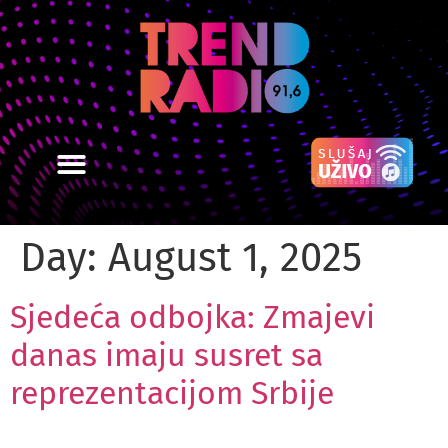
Day:
August 1, 2025
Sjedeća odbojka: Zmajevi
danas imaju susret sa
reprezentacijom Srbije