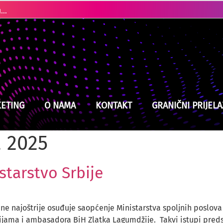
Toplotna kupola širi se prema Balkanu: Spremite se za temperature do 43 stepena
Na snazi i dalje narandžasto upozorenje: Čekaju nas visoke temperature
ETING
O NAMA
KONTAKT
GRANIČNI PRIJELA
 2025
starstvo Srbije
ne najoštrije osuđuje saopćenje Ministarstva spoljnih poslova
ijama i ambasadora BiH Zlatka Lagumdžije. Takvi istupi preds