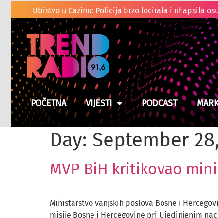
POČETNA
VIJESTI
PODCAST
MARK
Day:
September 28,
MVP BiH kritikovao mini
Ministarstvo vanjskih poslova Bosne i Hercegovi
misije Bosne i Hercegovine pri Ujedinjenim nac