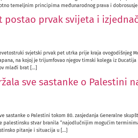
protno temeljnim principima međunarodnog prava i dobrosusje
 postao prvak svijeta i izjedna
vetostruki svjetski prvak pet utrka prije kraja ovogodišnjeg 
pana, na kojoj je trijumfovao njegov timski kolega iz Ducatija
ov mlađi brat […]
žala sve sastanke o Palestini n
sve sastanke o Palestini tokom 80. zasjedanja Generalne skupšti
e palestinsku stvar branila “najodlučnijim mogućim terminima
tinsko pitanje i situacija u […]