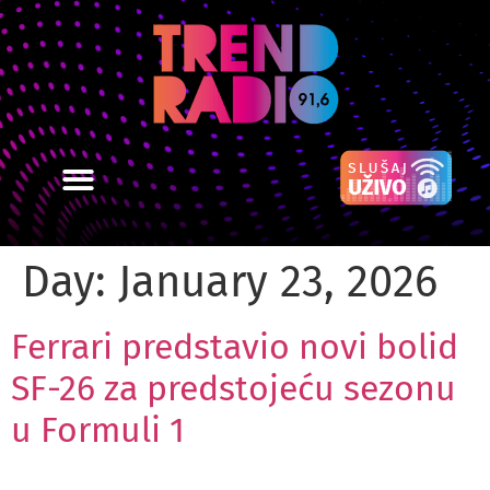
Day:
January 23, 2026
Ferrari predstavio novi bolid
SF-26 za predstojeću sezonu
u Formuli 1