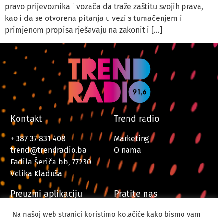
pravo prijevoznika i vozača da traže zaštitu svojih prava,
kao i da se otvorena pitanja u vezi s tumačenjem i
primjenom propisa rješavaju na zakonit i […]
Kontakt
Trend radio
+ 387 37 831 408
Marketing
trend@trendradio.ba
O nama
Fadila Šeriča bb, 77230
Velika Kladuša
Preuzmi aplikaciju
Pratite nas
Na našoj web stranici koristimo kolačiće kako bismo vam