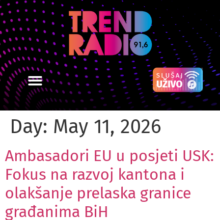
Day:
May 11, 2026
Ambasadori EU u posjeti USK:
Fokus na razvoj kantona i
olakšanje prelaska granice
građanima BiH