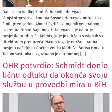
Danas je u Velikoj Kladuši boravila delegacija
Vanjskotrgovinska komora Bosne i Hercegovine koju su
činili predsjednik Ahmet Egrlić i zamjenik generalnog
sekretara Nihad Bajramović. Delegacija je najprije
posjetila preduzeće Kolmix, gdje je održala sastanak sa
direktorom preduzeća. Nakon toga je održana radna
posjeta načelniku Općine Velika Kladuša, Borisu Horvatu.
Tokom sastanka razgovarano je o trenutnoj […]
OHR potvrdio: Schmidt donio
ličnu odluku da okonča svoju
službu u provedbi mira u BiH