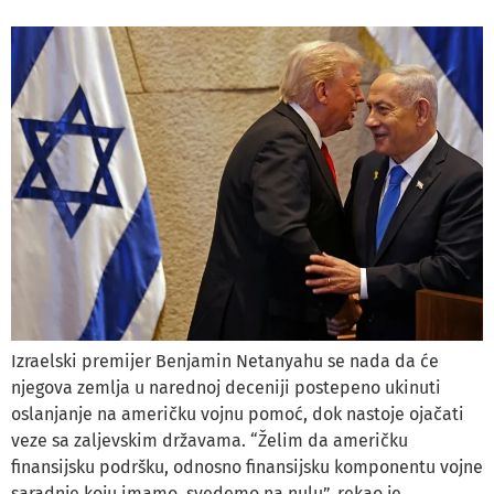
Izraelski premijer Benjamin Netanyahu se nada da će
njegova zemlja u narednoj deceniji postepeno ukinuti
oslanjanje na američku vojnu pomoć, dok nastoje ojačati
veze sa zaljevskim državama. “Želim da američku
finansijsku podršku, odnosno finansijsku komponentu vojne
saradnje koju imamo, svedemo na nulu”, rekao je