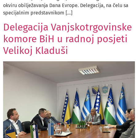
okviru obilježavanja Dana Evrope. Delegacija, na čelu sa
specijalnim predstavnikom […]
Delegacija Vanjskotrgovinske
komore BiH u radnoj posjeti
Velikoj Kladuši