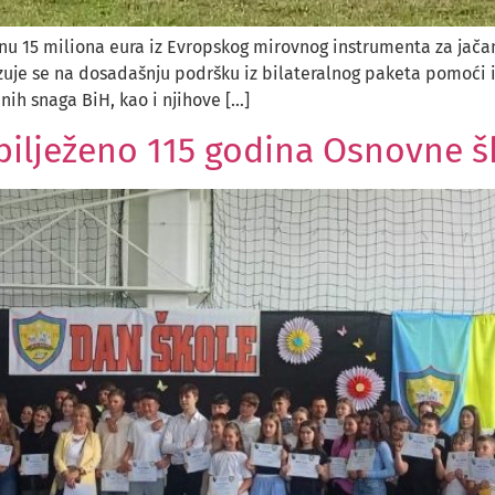
dnu 15 miliona eura iz Evropskog mirovnog instrumenta za jač
e se na dosadašnju podršku iz bilateralnog paketa pomoći iz 20
ih snaga BiH, kao i njihove […]
lježeno 115 godina Osnovne šk