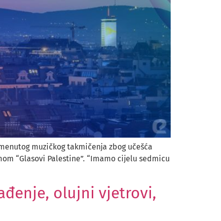
spomenutog muzičkog takmičenja zbog učešća
emom “Glasovi Palestine”. “Imamo cijelu sedmicu
enje, olujni vjetrovi,