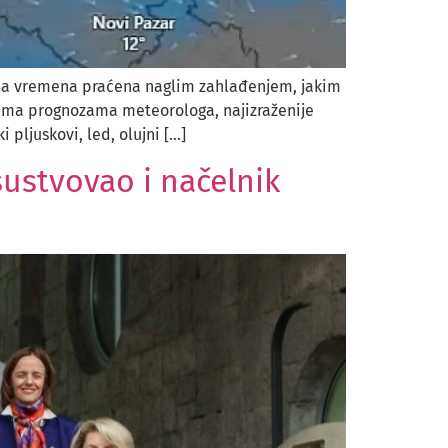
ena vremena praćena naglim zahlađenjem, jakim
rema prognozama meteorologa, najizraženije
pljuskovi, led, olujni […]
sustvovao i načelnik