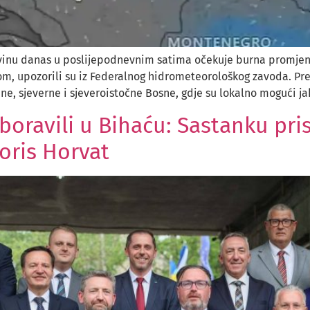
egovinu danas u poslijepodnevnim satima očekuje burna promj
nom, upozorili su iz Federalnog hidrometeorološkog zavoda. P
 sjeverne i sjeveroistočne Bosne, gdje su lokalno mogući jaki 
oravili u Bihaću: Sastanku pri
oris Horvat