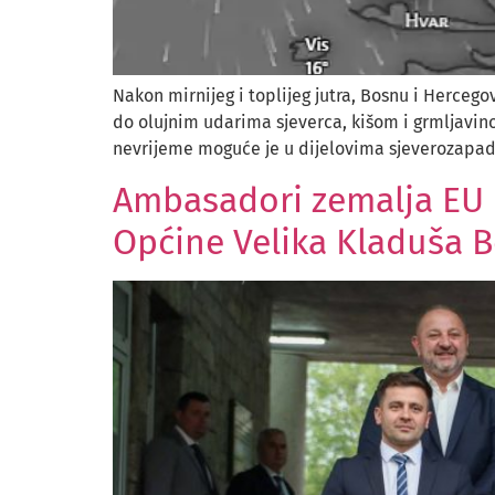
Nakon mirnijeg i toplijeg jutra, Bosnu i Herc
do olujnim udarima sjeverca, kišom i grmljavi
nevrijeme moguće je u dijelovima sjeverozapadne,
Ambasadori zemalja EU b
Općine Velika Kladuša B