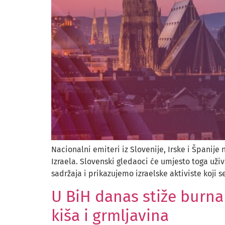
Nacionalni emiteri iz Slovenije, Irske i Špani
Izraela. Slovenski gledaoci će umjesto toga už
sadržaja i prikazujemo izraelske aktiviste koji s
U BiH danas stiže burna
kiša i grmljavina