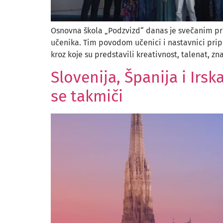
Osnovna škola „Podzvizd“ danas je svečanim pro
učenika. Tim povodom učenici i nastavnici pri
kroz koje su predstavili kreativnost, talenat, zna
Slovenija, Španija i Irs
se takmiči