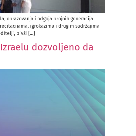
a, obrazovanja i odgoja brojnih generacija
recitacijama, igrokazima i drugim sadržajima
itelji, bivši […]
e Izraelu dozvoljeno da