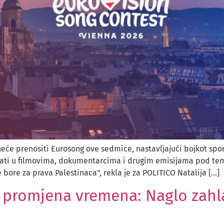
je neće prenositi Eurosong ove sedmice, nastavljajući bojkot 
ivati ​​u filmovima, dokumentarcima i drugim emisijama pod t
e bore za prava Palestinaca”, rekla je za POLITICO Natalija […]
 promjena vremena: Naglo zahlađ