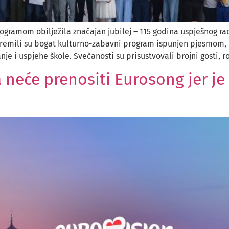
gramom obilježila značajan jubilej – 115 godina uspješnog rad
premili su bogat kulturno-zabavni program ispunjen pjesmom, 
nje i uspjehe škole. Svečanosti su prisustvovali brojni gosti, rod
ka neće prenositi Eurosong jer j