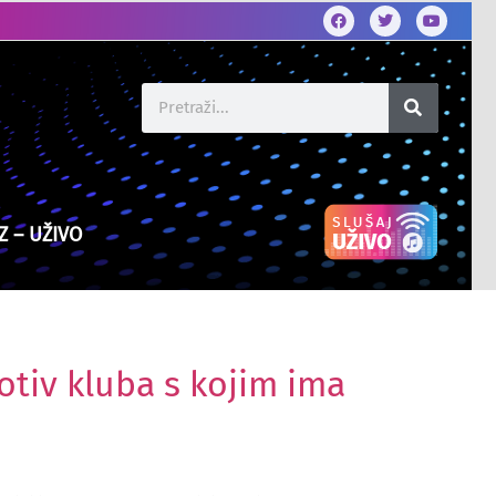
Z – UŽIVO
rotiv kluba s kojim ima