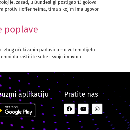
joj je, zasad, u Bundesligi postigao 13 golova
a protiv Hoffenheima, tima s kojim ima ugovor
e poplave
rmi zbog očekivanih padavina – u većem dijelu
emni da zaštitite sebe i svoju imovinu.
euzmi aplikaciju
Pratite nas