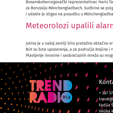
Bosanskohercegovački reprezentativac Haris Taba
za Borussiju Mönchengladbach. Sudbina se poig
i odakle je stigao na posudbu u Mönchengladba
Meteorolozi upalili ala
Jutros je u našoj zemlji bilo pretežno oblačno
BiH su žuta upozorenja, a za područja Krajine i
Plavljenje imovine i saobraćajnih mreža su mog
Kont
+ 387 3
trend@
Fadila 
Velika 