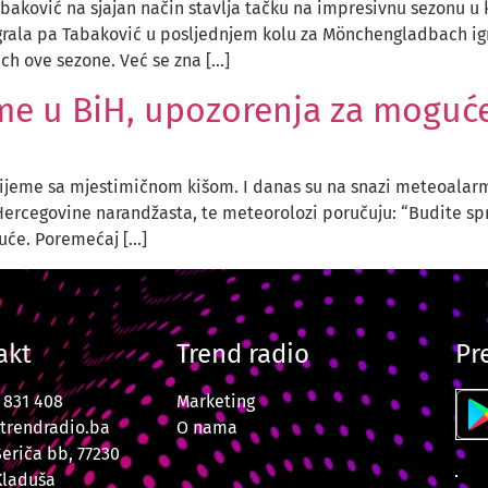
ković na sjajan način stavlja tačku na impresivnu sezonu u ko
rala pa Tabaković u posljednjem kolu za Mönchengladbach igr
ch ove sezone. Već se zna […]
rme u BiH, upozorenja za moguć
 vrijeme sa mjestimičnom kišom. I danas su na snazi meteoala
 Hercegovine narandžasta, te meteorolozi poručuju: “Budite spr
uće. Poremećaj […]
akt
Trend radio
Pr
7 831 408
Marketing
trendradio.ba
O nama
Šeriča bb, 77230
Kladuša