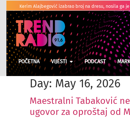
Suša prži usjeve u BiH, moguće poskupljenje hrane
POČETNA
VIJESTI
PODCAST
MARK
Day:
May 16, 2026
Maestralni Tabaković ne 
ugovor za oproštaj od 