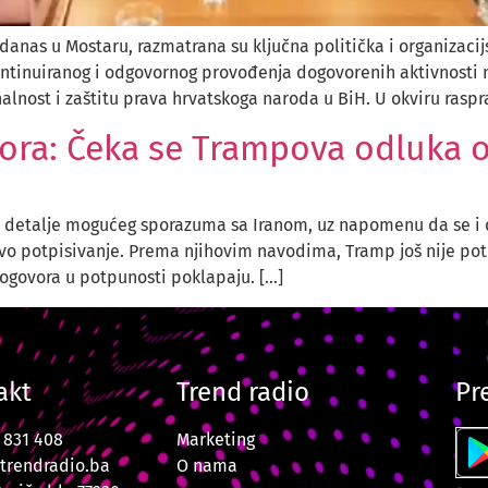
danas u Mostaru, razmatrana su ključna politička i organizacij
ontinuiranog i odgovornog provođenja dogovorenih aktivnosti
nalnost i zaštitu prava hrvatskoga naroda u BiH. U okviru raspr
ovora: Čeka se Trampova odluka
mes detalje mogućeg sporazuma sa Iranom, uz napomenu da se 
 potpisivanje. Prema njihovim navodima, Tramp još nije potp
dogovora u potpunosti poklapaju. […]
akt
Trend radio
Pr
7 831 408
Marketing
trendradio.ba
O nama