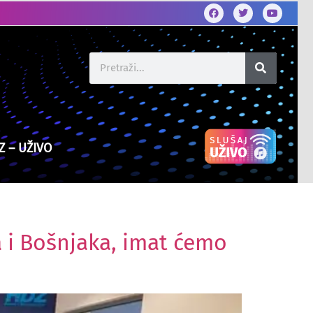
Z – UŽIVO
a i Bošnjaka, imat ćemo