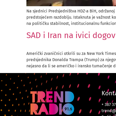
Na sjednici Predsjedništva HDZ-a BiH, održanoj 
predstojećem razdoblju. Istaknuta je važnost k
na političku stabilnost, institucionalnu funkcio
SAD i Iran na ivici dog
Američki zvaničnici otkrili su za New York Ti
predsjednika Donalda Trampa (Trump) za njegovo
nejasno da li se američko i iransko tumačenje 
Kont
+ 387 3
trend@