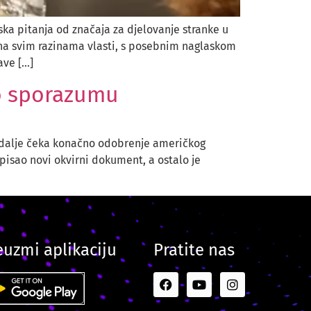
ska pitanja od značaja za djelovanje stranke u
 na svim razinama vlasti, s posebnim naglaskom
ave […]
 o sporazumu
i dalje čeka konačno odobrenje američkog
isao novi okvirni dokument, a ostalo je
euzmi aplikaciju
Pratite nas