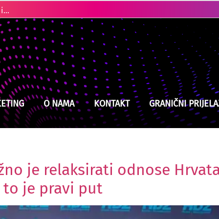
Ubistvo u Cazinu: Policija brzo locirala i uhapsila osumnjičenog
ETING
O NAMA
KONTAKT
GRANIČNI PRIJELA
no je relaksirati odnose Hrvat
 to je pravi put