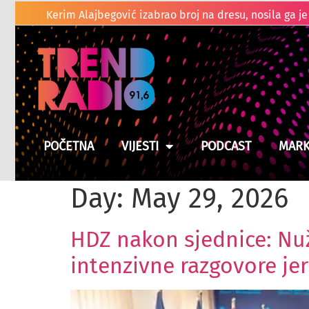
Kladuški
Suša prži usjeve u BiH, moguće poskupljenje hrane
POČETNA
VIJESTI
PODCAST
MARK
Day:
May 29, 2026
HDZ nakon sjednice: Nuž
intenzivne razgovore jer