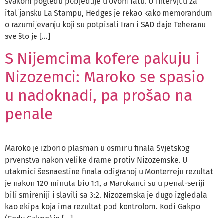
svakom pogledu pobjeđuje u ovom ratu. U intervjuu za
italijansku La Stampu, Hedges je rekao kako memorandum
o razumijevanju koji su potpisali Iran i SAD daje Teheranu
sve što je […]
S Nijemcima kofere pakuju i
Nizozemci: Maroko se spasio
u nadoknadi, pa prošao na
penale
Maroko je izborio plasman u osminu finala Svjetskog
prvenstva nakon velike drame protiv Nizozemske. U
utakmici šesnaestine finala odigranoj u Monterreju rezultat
je nakon 120 minuta bio 1:1, a Marokanci su u penal-seriji
bili smireniji i slavili sa 3:2. Nizozemska je dugo izgledala
kao ekipa koja ima rezultat pod kontrolom. Kodi Gakpo