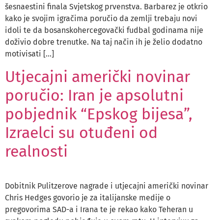
šesnaestini finala Svjetskog prvenstva. Barbarez je otkrio
kako je svojim igračima poručio da zemlji trebaju novi
idoli te da bosanskohercegovački fudbal godinama nije
doživio dobre trenutke. Na taj način ih je želio dodatno
motivisati […]
Utjecajni američki novinar
poručio: Iran je apsolutni
pobjednik “Epskog bijesa”,
Izraelci su otuđeni od
realnosti
Dobitnik Pulitzerove nagrade i utjecajni američki novinar
Chris Hedges govorio je za italijanske medije o
pregovorima SAD-a i Irana te je rekao kako Teheran u