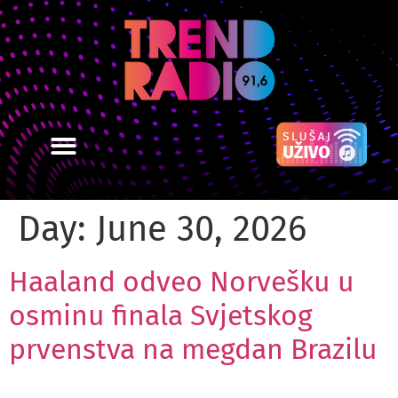
Day:
June 30, 2026
Haaland odveo Norvešku u
osminu finala Svjetskog
prvenstva na megdan Brazilu