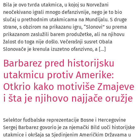
Bila je ovo tvrda utakmica, u kojoj su Norvežani
neočekivano igrali mnogo defanzivnije, nego je to bio
slučaj u prethodnim utakmicama na Mundijalu. S druge
strane, s obzirom na prikazanu igru, “Slonovi” su prema
prikazanom zaslužili barem produžetke, ali na njihovu
žalost do toga nije došlo. Večerašnji susret Obala
Slonovače je krenula izuzetno ofanzivno, a […]
Barbarez pred historijsku
utakmicu protiv Amerike:
Otkrio kako motiviše Zmajeve
i šta je njihovo najjače oružje
Selektor fudbalske reprezentacije Bosne i Hercegovine
Sergej Barbarez govorio je za njemački Bild uoči historijske
utakmice i okršaja sa Sjedinjenim Američkim Državama u