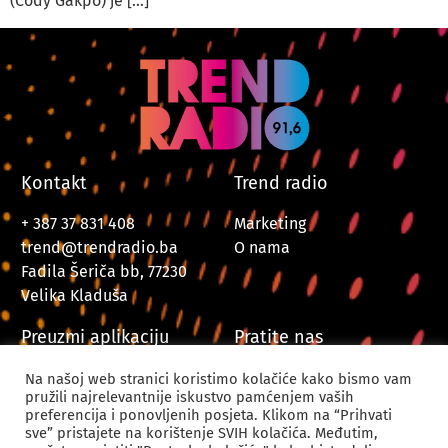
(Cody Gakpo) je […]
Kontakt
Trend radio
+ 387 37 831 408
Marketing
trend@trendradio.ba
O nama
Fadila Šeriča bb, 77230
Velika Kladuša
Preuzmi aplikaciju
Pratite nas
Na našoj web stranici koristimo kolačiće kako bismo vam
pružili najrelevantnije iskustvo pamćenjem vaših
preferencija i ponovljenih posjeta. Klikom na “Prihvati
sve” pristajete na korištenje SVIH kolačića. Međutim,