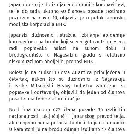
Japanu došlo je do izbijanja epidemije koronavirusa,
te je do sada ukupno 90 članova posade testirano
pozitivno na covid-19, objavila je u petak japanska
medijska korporacija NHK.
Japanski dužnosnici istražuju izbijanje epidemije
koronavirusa na brodu, koji se već gotovo tri mjeseca
radi popravaka nalazi na suhom doku u
brodogradilištu u Nagasakiju, gradu s relativno
niskom razinom oboljelih, prenosi NHK.
Bolest je na cruiseru Costa Atlantica primijećena u
četvrtak, nakon što su dužnosnici iz Nagasakija
i tvrtke Mitsubishi Heavy Industry zadužene za
popravke i održavanje, objavili da jedan od članova
posade ima temperaturu i kašlje.
Brod ima ukupno 623 člana posade 36 različitih
nacionalnosti, uključujući i japanskog prevoditelja,
ali na njemu nema putnika, budući da je na remontu.
U karanteni je na brodu odmah izolirano 47 članova