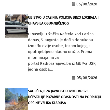
06/08/2026
UBISTVO U CAZINU: POLICIJA BRZO LOCIRALA I
UHAPSILA OSUMNJIČENOG
U naselju Tržačka Raštela kod Cazina
danas, 5. augusta je došlo do sukoba
između dvije osobe, tokom kojeg je
upotrijebljeno hladno oružje. Prema
informacijama za
portal Radiosarajevo.ba iz MUP-a USK,
jedna osoba...
05/08/2026
SAOPĆENJE ZA JAVNOST POVODOM SVE
UČESTALIJE POŽARNE OPASNOSTI NA PODRUČJU
OPĆINE VELIKA KLADUŠA