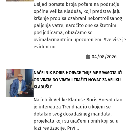
Usljed porasta broja požara na području
općine Velika Kladuša, koji predstavljaju
kršenje propisa ozabrani nekontrolisanog
paljenja vatre, naročito one sa štetnim
posljedicama, obraćamo se
ovimalarmantnim upozorenjem. Sve više je
evidentno...
04/08/2026
NAČELNIK BORIS HORVAT: “NIJE ME SRAMOTA IĆI
OD VRATA DO VRATA I TRAŽITI NOVAC ZA VELIKU
KLADUŠU”
Načelnik Velike Kladuše Boris Horvat dao
je intervju za Trend radio u kojem se
dotakao svog dosadašnjeg mandata,
projekata koji su urađeni i onih koji su u
fazi realizacije. Prvi...