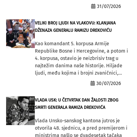
31/07/2026
VELIKI BROJ LJUDI NA VLAKOVU: KLANJANA
DŽENAZA GENERALU RAMIZU DREKOVIĆU
Kao komandant 5. korpusa Armije
Republike Bosne i Hercegovine, a potom i
4. korpusa, ostavio je neizbrisiv trag u
najtežim danima naše historije. Hiljade
ljudi, među kojima i brojni zvaničnici,...
30/07/2026
VLADA USK: U ČETVRTAK DAN ŽALOSTI ZBOG
SMRTI GENERALA RAMIZA DREKOVIĆA
Vlada Unsko-sanskog kantona jutros je
otvorila 48. sjednicu, a pred premijerom i
ministrima našlo se dvadesetak tačaka