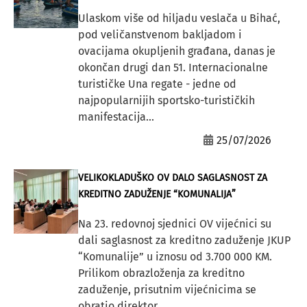
Ulaskom više od hiljadu veslača u Bihać,
pod veličanstvenom bakljadom i
ovacijama okupljenih građana, danas je
okončan drugi dan 51. Internacionalne
turističke Una regate - jedne od
najpopularnijih sportsko-turističkih
manifestacija...
25/07/2026
VELIKOKLADUŠKO OV DALO SAGLASNOST ZA
KREDITNO ZADUŽENJE “KOMUNALIJA”
Na 23. redovnoj sjednici OV vijećnici su
dali saglasnost za kreditno zaduženje JKUP
“Komunalije” u iznosu od 3.700 000 KM.
Prilikom obrazloženja za kreditno
zaduženje, prisutnim vijećnicima se
obratio direktor...