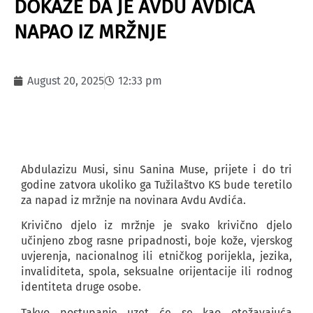
DOKAŽE DA JE AVDU AVDIĆA
NAPAO IZ MRŽNJE
August 20, 2025
12:33 pm
Abdulazizu Musi, sinu Sanina Muse, prijete i do tri
godine zatvora ukoliko ga Tužilaštvo KS bude teretilo
za napad iz mržnje na novinara Avdu Avdića.
Krivično djelo iz mržnje je svako krivično djelo
učinjeno zbog rasne pripadnosti, boje kože, vjerskog
uvjerenja, nacionalnog ili etničkog porijekla, jezika,
invaliditeta, spola, seksualne orijentacije ili rodnog
identiteta druge osobe.
Takvo postupanje uzet će se kao otežavajuća