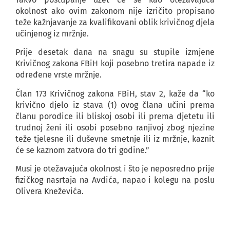
okolnost ako ovim zakonom nije izričito propisano
teže kažnjavanje za kvalifikovani oblik krivičnog djela
učinjenog iz mržnje.
Prije desetak dana na snagu su stupile izmjene
Krivičnog zakona FBiH koji posebno tretira napade iz
određene vrste mržnje.
Član 173 Krivičnog zakona FBiH, stav 2, kaže da “ko
krivično djelo iz stava (1) ovog člana učini prema
članu porodice ili bliskoj osobi ili prema djetetu ili
trudnoj ženi ili osobi posebno ranjivoj zbog njezine
teže tjelesne ili duševne smetnje ili iz mržnje, kaznit
će se kaznom zatvora do tri godine.”
Musi je otežavajuća okolnost i što je neposredno prije
fizičkog nasrtaja na Avdića, napao i kolegu na poslu
Olivera Kneževića.