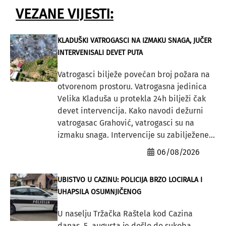
VEZANE VIJESTI:
KLADUŠKI VATROGASCI NA IZMAKU SNAGA, JUČER
INTERVENISALI DEVET PUTA
Vatrogasci bilježe povećan broj požara na
otvorenom prostoru. Vatrogasna jedinica
Velika Kladuša u protekla 24h bilježi čak
devet intervencija. Kako navodi dežurni
vatrogasac Grahović, vatrogasci su na
izmaku snaga. Intervencije su zabilježene...
06/08/2026
UBISTVO U CAZINU: POLICIJA BRZO LOCIRALA I
UHAPSILA OSUMNJIČENOG
U naselju Tržačka Raštela kod Cazina
danas, 5. augusta je došlo do sukoba