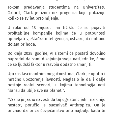
Tokom predavanja studentima na Univerzitetu
Oxford, Clark je iznio niz prognoza koje pokazuju
koliko se svijet brzo mijenja.
U roku od 18 mjeseci na tržištu će se pojaviti
profitabilne kompanije kojima će u potpunosti
upravljati vještačka inteligencija, ostvarujući milione
dolara prihoda.
Do kraja 2028. godine, AI sistemi će postati dovoljno
napredni da sami dizajniraju svoje nasljednike, čime
će se ljudski faktor u razvoju dodatno smanjiti.
Uprkos fascinantnim mogućnostima, Clark je uputio i
mračno upozorenje javnosti. Naglasio je da i dalje
postoje realni scenariji u kojima tehnologija nosi
“šansu da ubije sve na planeti”.
“Važno je jasno navesti da taj egzistencijalni rizik nije
nestao”, poručio je suosnivač Anthropica. On je
priznao da bi za čovječanstvo bilo najbolje kada bi