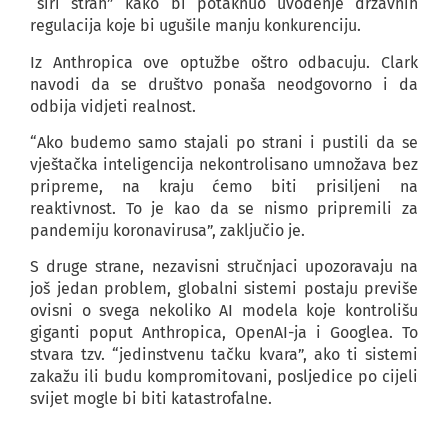
“širi strah” kako bi potaknuo uvođenje državnih
regulacija koje bi ugušile manju konkurenciju.
Iz Anthropica ove optužbe oštro odbacuju. Clark
navodi da se društvo ponaša neodgovorno i da
odbija vidjeti realnost.
“Ako budemo samo stajali po strani i pustili da se
vještačka inteligencija nekontrolisano umnožava bez
pripreme, na kraju ćemo biti prisiljeni na
reaktivnost. To je kao da se nismo pripremili za
pandemiju koronavirusa”, zaključio je.
S druge strane, nezavisni stručnjaci upozoravaju na
još jedan problem, globalni sistemi postaju previše
ovisni o svega nekoliko AI modela koje kontrolišu
giganti poput Anthropica, OpenAI-ja i Googlea. To
stvara tzv. “jedinstvenu tačku kvara”, ako ti sistemi
zakažu ili budu kompromitovani, posljedice po cijeli
svijet mogle bi biti katastrofalne.