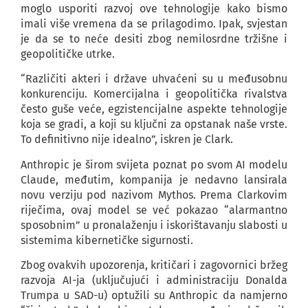
moglo usporiti razvoj ove tehnologije kako bismo
imali više vremena da se prilagodimo. Ipak, svjestan
je da se to neće desiti zbog nemilosrdne tržišne i
geopolitičke utrke.
“Različiti akteri i države uhvaćeni su u međusobnu
konkurenciju. Komercijalna i geopolitička rivalstva
često guše veće, egzistencijalne aspekte tehnologije
koja se gradi, a koji su ključni za opstanak naše vrste.
To definitivno nije idealno”, iskren je Clark.
Anthropic je širom svijeta poznat po svom AI modelu
Claude, međutim, kompanija je nedavno lansirala
novu verziju pod nazivom Mythos. Prema Clarkovim
riječima, ovaj model se već pokazao “alarmantno
sposobnim” u pronalaženju i iskorištavanju slabosti u
sistemima kibernetičke sigurnosti.
Zbog ovakvih upozorenja, kritičari i zagovornici bržeg
razvoja AI-ja (uključujući i administraciju Donalda
Trumpa u SAD-u) optužili su Anthropic da namjerno