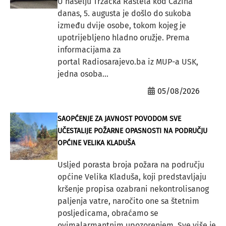
U naselju Tržačka Raštela kod Cazina
danas, 5. augusta je došlo do sukoba
između dvije osobe, tokom kojeg je
upotrijebljeno hladno oružje. Prema
informacijama za
portal Radiosarajevo.ba iz MUP-a USK,
jedna osoba...
05/08/2026
SAOPĆENJE ZA JAVNOST POVODOM SVE
UČESTALIJE POŽARNE OPASNOSTI NA PODRUČJU
OPĆINE VELIKA KLADUŠA
Usljed porasta broja požara na području
općine Velika Kladuša, koji predstavljaju
kršenje propisa ozabrani nekontrolisanog
paljenja vatre, naročito one sa štetnim
posljedicama, obraćamo se
ovimalarmantnim upozorenjem. Sve više je