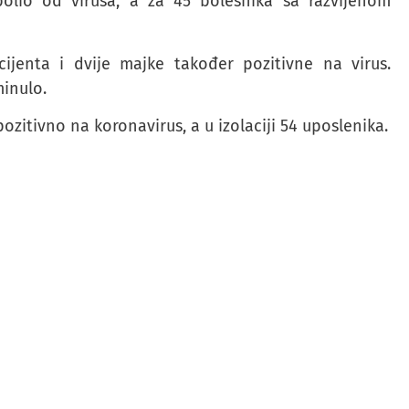
olio od virusa, a za 45 bolesnika sa razvijenom
cijenta i dvije majke također pozitivne na virus.
minulo.
itivno na koronavirus, a u izolaciji 54 uposlenika.