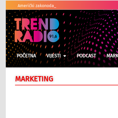
Američki zakonodavci traže od Trumpa da pono
POČETNA
VIJESTI
PODCAST
MARK
MARKETING