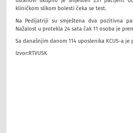
ustanovi ukupno je smješten 231 pacijent ob
kliničkom slikom bolesti čeka se test.
Na Pedijatriji su smještena dva pozitivna pa
Nažalost u protekla 24 sata čak 11 osoba je pre
Sa današnjim danom 114 uposlenika KCUS-a je poz
Izvor:RTVUSK