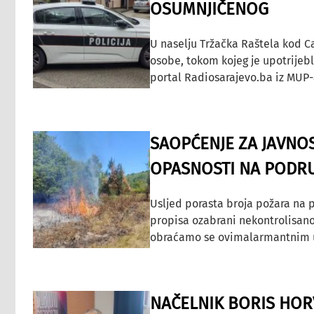
OSUMNJIČENOG
U naselju Tržačka Raštela kod C
osobe, tokom kojeg je upotrijeb
portal Radiosarajevo.ba iz MUP-
SAOPĆENJE ZA JAVNO
OPASNOSTI NA PODRU
Usljed porasta broja požara na p
propisa ozabrani nekontrolisano
obraćamo se ovimalarmantnim up
NAČELNIK BORIS HORV