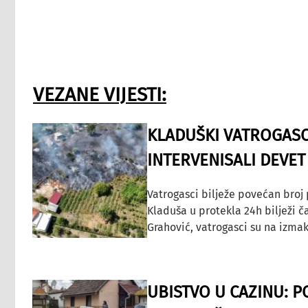
VEZANE VIJESTI:
KLADUŠKI VATROGASC
INTERVENISALI DEVET
Vatrogasci bilježe povećan broj
Kladuša u protekla 24h bilježi č
Grahović, vatrogasci su na izmak
UBISTVO U CAZINU: P