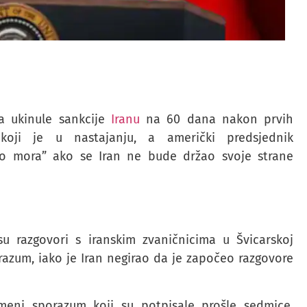
a ukinule sankcije
Iranu
na 60 dana nakon prvih
oji je u nastajanju, a američki predsjednik
to mora” ako se Iran ne bude držao svoje strane
u razgovori s iranskim zvaničnicima u Švicarskoj
azum, iako je Iran negirao da je započeo razgovore
emeni sporazum koji su potpisale prošle sedmice,