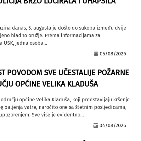
OLICIJA BRZO LOCIRALA I UHAPSILA
azina danas, 5. augusta je došlo do sukoba između dvije
ljeno hladno oružje. Prema informacijama za
a USK, jedna osoba...
05/08/2026
ST POVODOM SVE UČESTALIJE POŽARNE
ČJU OPĆINE VELIKA KLADUŠA
odručju općine Velika Kladuša, koji predstavljaju kršenje
g paljenja vatre, naročito one sa štetnim posljedicama,
ozorenjem. Sve više je evidentno...
04/08/2026