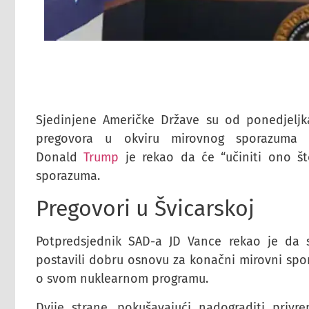
Sjedinjene Američke Države su od ponedjeljk
pregovora u okviru mirovnog sporazuma k
Donald
Trump
je rekao da će “učiniti ono š
sporazuma.
Pregovori u Švicarskoj
Potpredsjednik SAD-a JD Vance rekao je da s
postavili dobru osnovu za konačni mirovni spor
o svom nuklearnom programu.
Dvije strane, pokušavajući nadograditi privr