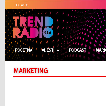
Duge kolone vozila na graničnim pre
POČETNA
VIJESTI
PODCAST
MARK
MARKETING