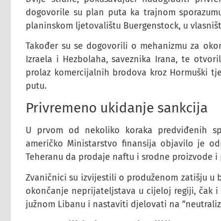
dogovorile su plan puta ka trajnom sporazum
planinskom ljetovalištu Buergenstock, u vlasništv
Također su se dogovorili o mehanizmu za oko
Izraela i Hezbolaha, saveznika Irana, te otvori
prolaz komercijalnih brodova kroz Hormuški t
putu.
Privremeno ukidanje sankcija
U prvom od nekoliko koraka predviđenih s
američko Ministarstvo finansija objavilo je o
Teheranu da prodaje naftu i srodne proizvode i 
Zvaničnici su izvijestili o produženom zatišj
okončanje neprijateljstava u cijeloj regiji, čak 
južnom Libanu i nastaviti djelovati na “neutraliz