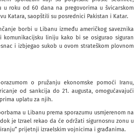
u u roku od 60 dana na pregovorima u švicarskom
u Katara, saopštili su posrednici Pakistan i Katar.
nčanje borbi u Libanu između američkog saveznika
li komunikacijsku liniju kako bi se osigurao siguran
jesnac i izbjegao sukob u ovom strateškom plovnom
porazumom o pružanju ekonomske pomoći Iranu,
dricanje od sankcija do 21. augusta, omogućavajući
prima uplatu za njih.
u u borbama u Libanu prema sporazumu usmjerenom na
i dok je Izrael rekao da će održati sigurnosnu zonu u
iranju” prijetnji izraelskim vojnicima i građanima.