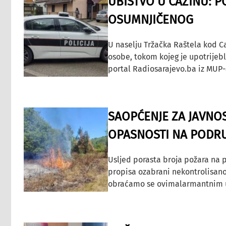
UBISTVO U CAZINU: P
OSUMNJIČENOG
U naselju Tržačka Raštela kod C
osobe, tokom kojeg je upotrijeb
portal Radiosarajevo.ba iz MUP-
SAOPĆENJE ZA JAVNO
OPASNOSTI NA PODRU
Usljed porasta broja požara na p
propisa ozabrani nekontrolisano
obraćamo se ovimalarmantnim up