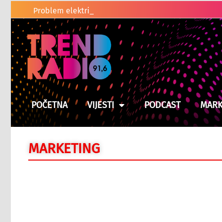
Problem električnih romobila u BiH: Nesreća je
POČETNA
VIJESTI
PODCAST
MARK
MARKETING