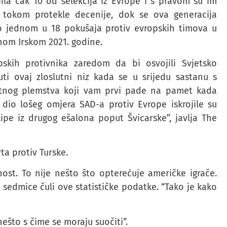
ila čak 10 od selekcija iz Evrope i s pravom su im
, tokom protekle decenije, dok se ova generacija
mo jednom u 18 pokušaja protiv evropskih timova u
nom Irskom 2021. godine.
skih protivnika zaredom da bi osvojili Svjetsko
ti ovaj zloslutni niz kada se u srijedu sastanu s
tnog plemstva koji vam prvi pade na pamet kada
dio lošeg omjera SAD-a protiv Evrope iskrojile su
kipe iz drugog ešalona poput Švicarske”, javlja The
ta protiv Turske.
ost. To nije nešto što opterećuje američke igrače.
 sedmice čuli ove statističke podatke. “Tako je kako
nešto s čime se moraju suočiti”.