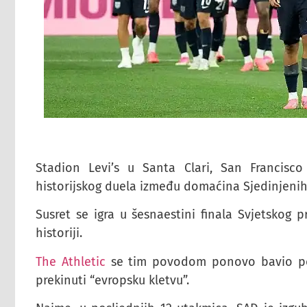
Stadion Levi’s u Santa Clari, San Francis
historijskog duela između domaćina Sjedinjenih 
Susret se igra u šesnaestini finala Svjetskog 
historiji.
The Athletic
se tim povodom ponovo bavio po
prekinuti “evropsku kletvu”.