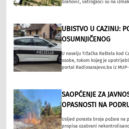
Grahović, vatrogasci su na izmak
UBISTVO U CAZINU: P
OSUMNJIČENOG
U naselju Tržačka Raštela kod C
osobe, tokom kojeg je upotrijeb
portal Radiosarajevo.ba iz MUP-
SAOPĆENJE ZA JAVNO
OPASNOSTI NA PODRU
Usljed porasta broja požara na p
propisa ozabrani nekontrolisano