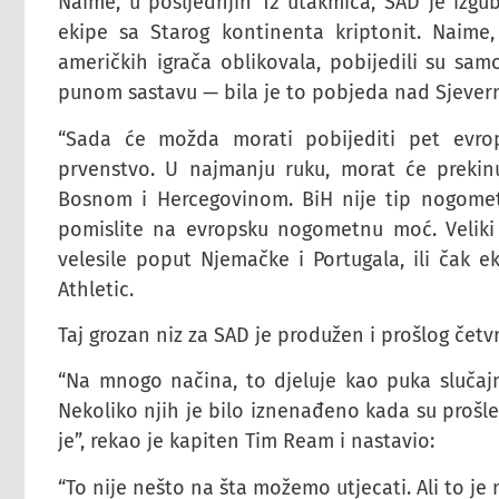
Naime, u posljednjih 12 utakmica, SAD je izgub
ekipe sa Starog kontinenta kriptonit. Naime
američkih igrača oblikovala, pobijedili su sa
punom sastavu — bila je to pobjeda nad Sjever
“Sada će možda morati pobijediti pet evrop
prvenstvo. U najmanju ruku, morat će prekinu
Bosnom i Hercegovinom. BiH nije tip nogome
pomislite na evropsku nogometnu moć. Veliki 
velesile poput Njemačke i Portugala, ili čak e
Athletic.
Taj grozan niz za SAD je produžen i prošlog četvr
“Na mnogo načina, to djeluje kao puka slučajn
Nekoliko njih je bilo iznenađeno kada su prošle
je”, rekao je kapiten Tim Ream i nastavio:
“To nije nešto na šta možemo utjecati. Ali to je 