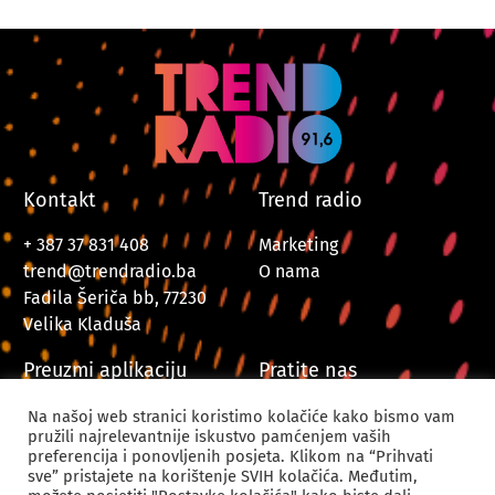
Kontakt
Trend radio
+ 387 37 831 408
Marketing
trend@trendradio.ba
O nama
Fadila Šeriča bb, 77230
Velika Kladuša
Preuzmi aplikaciju
Pratite nas
Na našoj web stranici koristimo kolačiće kako bismo vam
pružili najrelevantnije iskustvo pamćenjem vaših
preferencija i ponovljenih posjeta. Klikom na “Prihvati
sve” pristajete na korištenje SVIH kolačića. Međutim,