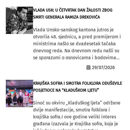
VLADA USK: U ČETVRTAK DAN ŽALOSTI ZBOG
SMRTI GENERALA RAMIZA DREKOVIĆA
Vlada Unsko-sanskog kantona jutros je
otvorila 48. sjednicu, a pred premijerom i
ministrima našlo se dvadesetak tačaka
dnevnog reda. Na dnevnom redu našli su
se sporazumi o osnovicama i bodovima...
29/07/2026
KRAJIŠKA SOFRA I SMOTRA FOLKLORA ODUŠEVILE
POSJETIOCE NA “KLADUŠKOM LJETU”
Sinoć su okviru „Kladuškog ljeta“ održane
dvije manifestacije, smotra folklora i
krajiška sofra.I ove godine veliki interes
građana izazvala je Krajiška sofra, koja je