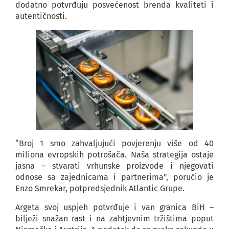
dodatno potvrđuju posvećenost brenda kvaliteti i
autentičnosti.
“Broj 1 smo zahvaljujući povjerenju više od 40
miliona evropskih potrošača. Naša strategija ostaje
jasna – stvarati vrhunske proizvode i njegovati
odnose sa zajednicama i partnerima”, poručio je
Enzo Smrekar, potpredsjednik Atlantic Grupe.
Argeta svoj uspjeh potvrđuje i van granica BiH –
bilježi snažan rast i na zahtjevnim tržištima poput