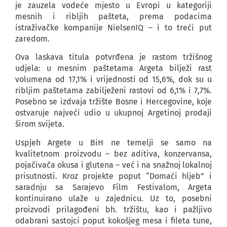
je zauzela vodeće mjesto u Evropi u kategoriji
mesnih i ribljih pašteta, prema podacima
istraživačke kompanije NielsenIQ – i to treći put
zaredom.
Ova laskava titula potvrđena je rastom tržišnog
udjela: u mesnim paštetama Argeta bilježi rast
volumena od 17,1% i vrijednosti od 15,6%, dok su u
ribljim paštetama zabilježeni rastovi od 6,1% i 7,7%.
Posebno se izdvaja tržište Bosne i Hercegovine, koje
ostvaruje najveći udio u ukupnoj Argetinoj prodaji
širom svijeta.
Uspjeh Argete u BiH ne temelji se samo na
kvalitetnom proizvodu – bez aditiva, konzervansa,
pojačivača okusa i glutena – već i na snažnoj lokalnoj
prisutnosti. Kroz projekte poput “Domaći hljeb” i
saradnju sa Sarajevo Film Festivalom, Argeta
kontinuirano ulaže u zajednicu. Uz to, posebni
proizvodi prilagođeni bh. tržištu, kao i pažljivo
odabrani sastojci poput kokošjeg mesa i fileta tune,