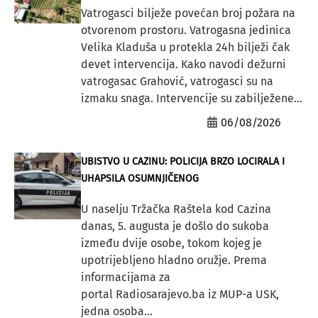
Vatrogasci bilježe povećan broj požara na
otvorenom prostoru. Vatrogasna jedinica
Velika Kladuša u protekla 24h bilježi čak
devet intervencija. Kako navodi dežurni
vatrogasac Grahović, vatrogasci su na
izmaku snaga. Intervencije su zabilježene...
06/08/2026
UBISTVO U CAZINU: POLICIJA BRZO LOCIRALA I
UHAPSILA OSUMNJIČENOG
U naselju Tržačka Raštela kod Cazina
danas, 5. augusta je došlo do sukoba
između dvije osobe, tokom kojeg je
upotrijebljeno hladno oružje. Prema
informacijama za
portal Radiosarajevo.ba iz MUP-a USK,
jedna osoba...