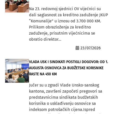
Na 23. redovnoj sjednici OV vijećnici su
dali saglasnost za kreditno zaduženje JKUP
“Komunalije” u iznosu od 3.700 000 KM.
Prilikom obrazloženja za kreditno
zaduženje, prisutnim vijećnicima se
obratio direktor...
23/07/2026
VLADA USK I SINDIKATI POSTIGLI DOGOVOR: OD 1.
AUGUSTA OSNOVICA ZA BUDŽETSKE KORISNIKE
RASTE NA 450 KM
Jučer su u zgradi Vlade Unsko-sanskog
kantona, završeni započeti pregovori sa
predstavnicima sindikata budžetskih
korisnika o usklađivanju osnovice sa
indeksom potrošačkih cijena.Ispred