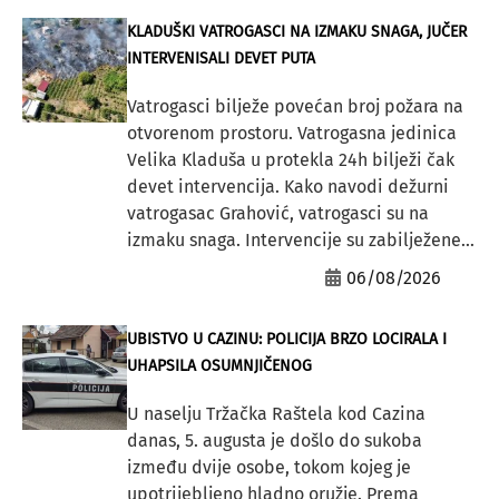
KLADUŠKI VATROGASCI NA IZMAKU SNAGA, JUČER
INTERVENISALI DEVET PUTA
Vatrogasci bilježe povećan broj požara na
otvorenom prostoru. Vatrogasna jedinica
Velika Kladuša u protekla 24h bilježi čak
devet intervencija. Kako navodi dežurni
vatrogasac Grahović, vatrogasci su na
izmaku snaga. Intervencije su zabilježene...
06/08/2026
UBISTVO U CAZINU: POLICIJA BRZO LOCIRALA I
UHAPSILA OSUMNJIČENOG
U naselju Tržačka Raštela kod Cazina
danas, 5. augusta je došlo do sukoba
između dvije osobe, tokom kojeg je
upotrijebljeno hladno oružje. Prema