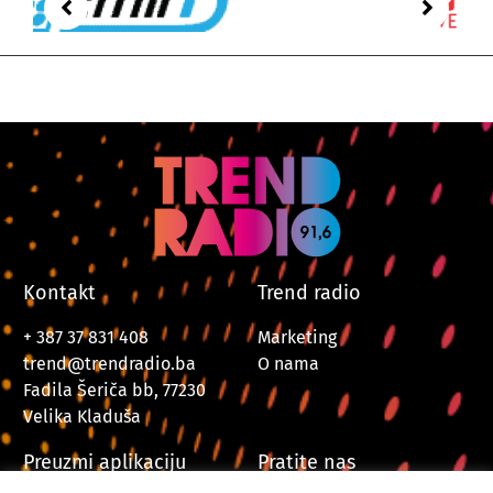
Kontakt
Trend radio
+ 387 37 831 408
Marketing
trend@trendradio.ba
O nama
Fadila Šeriča bb, 77230
Velika Kladuša
Preuzmi aplikaciju
Pratite nas