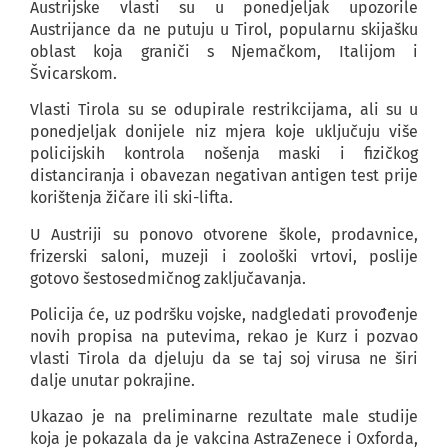
Austrijske vlasti su u ponedjeljak upozorile
Austrijance da ne putuju u Tirol, popularnu skijašku
oblast koja graniči s Njemačkom, Italijom i
Švicarskom.
Vlasti Tirola su se odupirale restrikcijama, ali su u
ponedjeljak donijele niz mjera koje uključuju više
policijskih kontrola nošenja maski i fizičkog
distanciranja i obavezan negativan antigen test prije
korištenja žičare ili ski-lifta.
U Austriji su ponovo otvorene škole, prodavnice,
frizerski saloni, muzeji i zoološki vrtovi, poslije
gotovo šestosedmičnog zaključavanja.
Policija će, uz podršku vojske, nadgledati provođenje
novih propisa na putevima, rekao je Kurz i pozvao
vlasti Tirola da djeluju da se taj soj virusa ne širi
dalje unutar pokrajine.
Ukazao je na preliminarne rezultate male studije
koja je pokazala da je vakcina AstraZenece i Oxforda,