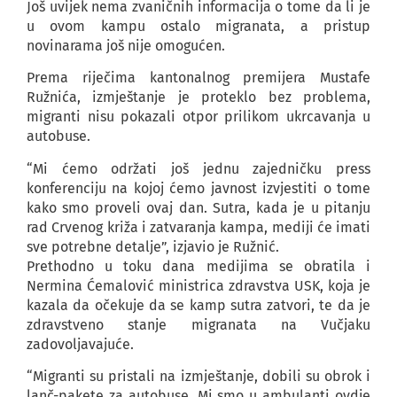
Još uvijek nema zvaničnih informacija o tome da li je
u ovom kampu ostalo migranata, a pristup
novinarama još nije omogućen.
Prema riječima kantonalnog premijera Mustafe
Ružnića, izmještanje je proteklo bez problema,
migranti nisu pokazali otpor prilikom ukrcavanja u
autobuse.
“Mi ćemo održati još jednu zajedničku press
konferenciju na kojoj ćemo javnost izvjestiti o tome
kako smo proveli ovaj dan. Sutra, kada je u pitanju
rad Crvenog križa i zatvaranja kampa, mediji će imati
sve potrebne detalje”, izjavio je Ružnić.
Prethodno u toku dana medijima se obratila i
Nermina Ćemalović ministrica zdravstva USK, koja je
kazala da očekuje da se kamp sutra zatvori, te da je
zdravstveno stanje migranata na Vučjaku
zadovoljavajuće.
“Migranti su pristali na izmještanje, dobili su obrok i
lanč-pakete za autobuse. Mi smo u ambulanti ovdje