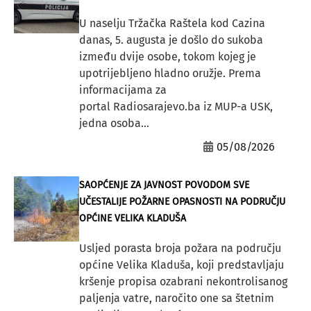
U naselju Tržačka Raštela kod Cazina
danas, 5. augusta je došlo do sukoba
između dvije osobe, tokom kojeg je
upotrijebljeno hladno oružje. Prema
informacijama za
portal Radiosarajevo.ba iz MUP-a USK,
jedna osoba...
05/08/2026
SAOPĆENJE ZA JAVNOST POVODOM SVE
UČESTALIJE POŽARNE OPASNOSTI NA PODRUČJU
OPĆINE VELIKA KLADUŠA
Usljed porasta broja požara na području
općine Velika Kladuša, koji predstavljaju
kršenje propisa ozabrani nekontrolisanog
paljenja vatre, naročito one sa štetnim