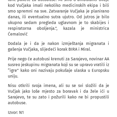
kod Vučjaka imali nekoliko medicinskih ekipa i bili
smo spremni na sve. Zatvaranje Vučjaka je planirano
danas, ili eventualno sutra ujutro. Od jutros je bilo
ukupno sedam pregleda uglavnom je to skabijes i
respiratorna oboljenja.”, kazala je ministrica
Ćemalović
Dodala je i da je nakon izmještanja migranata i
gašenja Vučjaka, slijedeći korak BIRA i Miral.
Prije nego će autobusi krenuti za Sarajevo, novinar AA
susreo jeskupinu migranata koji su se upravo vratili iz
“igre” kako oni nazivaju pokušaje ulaska u Europsku
uniju.
Nisu otkrili svoja imena, ali su se svi složili da je
Vučjak jako loše mjesto za boravak i da žele ići u
Sarajevo, te su zato i požurili kako ne bi propustili
autobuse.
Izvor: N1