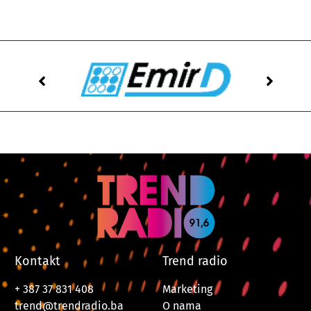
Kontakt
Trend radio
+ 387 37 831 408
Marketing
trend@trendradio.ba
O nama