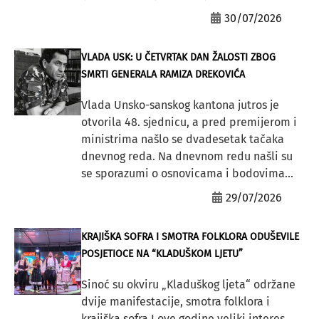
30/07/2026
VLADA USK: U ČETVRTAK DAN ŽALOSTI ZBOG
SMRTI GENERALA RAMIZA DREKOVIĆA
Vlada Unsko-sanskog kantona jutros je
otvorila 48. sjednicu, a pred premijerom i
ministrima našlo se dvadesetak tačaka
dnevnog reda. Na dnevnom redu našli su
se sporazumi o osnovicama i bodovima...
29/07/2026
KRAJIŠKA SOFRA I SMOTRA FOLKLORA ODUŠEVILE
POSJETIOCE NA “KLADUŠKOM LJETU”
Sinoć su okviru „Kladuškog ljeta“ održane
dvije manifestacije, smotra folklora i
krajiška sofra.I ove godine veliki interes