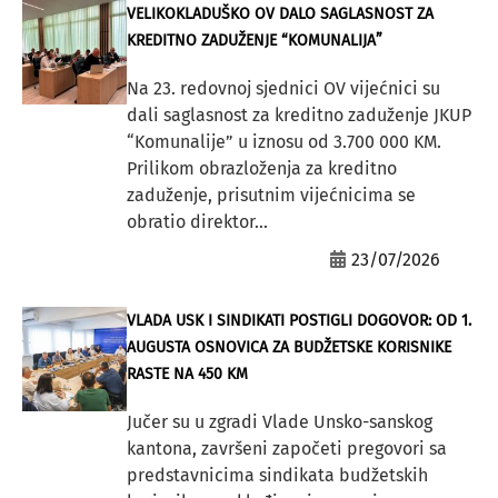
VELIKOKLADUŠKO OV DALO SAGLASNOST ZA
KREDITNO ZADUŽENJE “KOMUNALIJA”
Na 23. redovnoj sjednici OV vijećnici su
dali saglasnost za kreditno zaduženje JKUP
“Komunalije” u iznosu od 3.700 000 KM.
Prilikom obrazloženja za kreditno
zaduženje, prisutnim vijećnicima se
obratio direktor...
23/07/2026
VLADA USK I SINDIKATI POSTIGLI DOGOVOR: OD 1.
AUGUSTA OSNOVICA ZA BUDŽETSKE KORISNIKE
RASTE NA 450 KM
Jučer su u zgradi Vlade Unsko-sanskog
kantona, završeni započeti pregovori sa
predstavnicima sindikata budžetskih