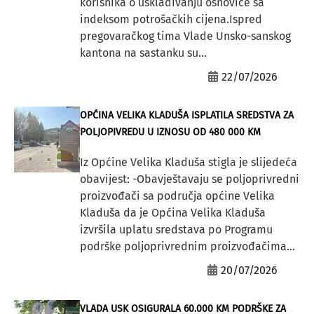
korisnika o usklađivanju osnovice sa
indeksom potrošačkih cijena.Ispred
pregovaračkog tima Vlade Unsko-sanskog
kantona na sastanku su...
22/07/2026
OPĆINA VELIKA KLADUŠA ISPLATILA SREDSTVA ZA
POLJOPIVREDU U IZNOSU OD 480 000 KM
Iz Općine Velika Kladuša stigla je slijedeća
obavijest: -Obavještavaju se poljoprivredni
proizvođači sa područja općine Velika
Kladuša da je Općina Velika Kladuša
izvršila uplatu sredstava po Programu
podrške poljoprivrednim proizvođačima...
20/07/2026
VLADA USK OSIGURALA 60.000 KM PODRŠKE ZA