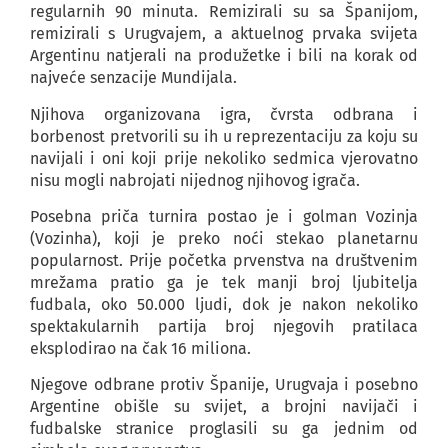
regularnih 90 minuta. Remizirali su sa Španijom,
remizirali s Urugvajem, a aktuelnog prvaka svijeta
Argentinu natjerali na produžetke i bili na korak od
najveće senzacije Mundijala.
Njihova organizovana igra, čvrsta odbrana i
borbenost pretvorili su ih u reprezentaciju za koju su
navijali i oni koji prije nekoliko sedmica vjerovatno
nisu mogli nabrojati nijednog njihovog igrača.
Posebna priča turnira postao je i golman Vozinja
(Vozinha), koji je preko noći stekao planetarnu
popularnost. Prije početka prvenstva na društvenim
mrežama pratio ga je tek manji broj ljubitelja
fudbala, oko 50.000 ljudi, dok je nakon nekoliko
spektakularnih partija broj njegovih pratilaca
eksplodirao na čak 16 miliona.
Njegove odbrane protiv Španije, Urugvaja i posebno
Argentine obišle su svijet, a brojni navijači i
fudbalske stranice proglasili su ga jednim od