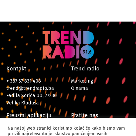
Kontakt
Trend radio
+ 387 37 831 408
Marketing
trend@trendradio.ba
O nama
Fadila Šeriča bb, 77230
Velika Kladuša
Preuzmi aplikaciju
Pratite nas
Na našoj web stranici koristimo kolačiće kako bismo vam
pružili najrelevantnije iskustvo pamćenjem vaših