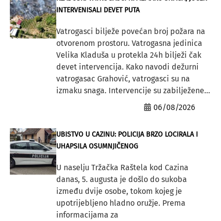
INTERVENISALI DEVET PUTA
Vatrogasci bilježe povećan broj požara na
otvorenom prostoru. Vatrogasna jedinica
Velika Kladuša u protekla 24h bilježi čak
devet intervencija. Kako navodi dežurni
vatrogasac Grahović, vatrogasci su na
izmaku snaga. Intervencije su zabilježene...
06/08/2026
UBISTVO U CAZINU: POLICIJA BRZO LOCIRALA I
UHAPSILA OSUMNJIČENOG
U naselju Tržačka Raštela kod Cazina
danas, 5. augusta je došlo do sukoba
između dvije osobe, tokom kojeg je
upotrijebljeno hladno oružje. Prema
informacijama za