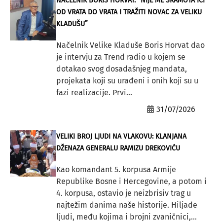
NAČELNIK BORIS HORVAT: “NIJE ME SRAMOTA IĆI
OD VRATA DO VRATA I TRAŽITI NOVAC ZA VELIKU
KLADUŠU”
Načelnik Velike Kladuše Boris Horvat dao
je intervju za Trend radio u kojem se
dotakao svog dosadašnjeg mandata,
projekata koji su urađeni i onih koji su u
fazi realizacije. Prvi...
31/07/2026
VELIKI BROJ LJUDI NA VLAKOVU: KLANJANA
DŽENAZA GENERALU RAMIZU DREKOVIĆU
Kao komandant 5. korpusa Armije
Republike Bosne i Hercegovine, a potom i
4. korpusa, ostavio je neizbrisiv trag u
najtežim danima naše historije. Hiljade
ljudi, među kojima i brojni zvaničnici,...