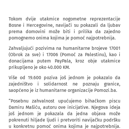
Tokom dvije utakmice nogometne reprezentacije
Bosne i Hercegovine, navijači su pokazali da ljubav
prema domovini može biti i prilika da zajedno
pomognemo onima kojima je pomoć najpotrebnija.
Zahvaljujući pozivima na humanitarne brojeve 17001
(Obrok za sve) i 17006 (Pomoć za Palestinu), kao i
donacijama putem PayPala, kroz obje utakmice
prikupljeno je oko 40.000 KM.
Više od 19.600 poziva još jednom je pokazalo da
zajedništvo i solidarnost ne poznaju granice,
saopćeno je iz humanitarne organizacije Pomozi.ba.
“Posebnu zahvalnost upućujemo bihaćkom piscu
Damiru Mašiću, autoru ove inicijative. Njegova ideja
još jednom je pokazala da jedna objava može
pokrenuti hiljade ljudi i pretvoriti navijačku podršku
u konkretnu pomoć onima kojima je najpotrebnija.