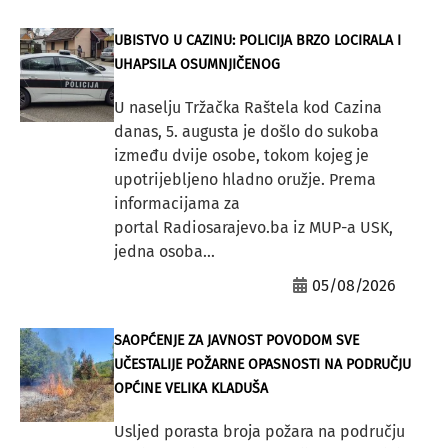
UBISTVO U CAZINU: POLICIJA BRZO LOCIRALA I
UHAPSILA OSUMNJIČENOG
U naselju Tržačka Raštela kod Cazina
danas, 5. augusta je došlo do sukoba
između dvije osobe, tokom kojeg je
upotrijebljeno hladno oružje. Prema
informacijama za
portal Radiosarajevo.ba iz MUP-a USK,
jedna osoba...
05/08/2026
SAOPĆENJE ZA JAVNOST POVODOM SVE
UČESTALIJE POŽARNE OPASNOSTI NA PODRUČJU
OPĆINE VELIKA KLADUŠA
Usljed porasta broja požara na području