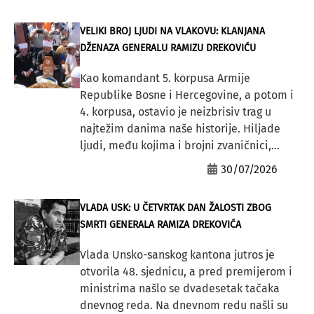
VELIKI BROJ LJUDI NA VLAKOVU: KLANJANA
DŽENAZA GENERALU RAMIZU DREKOVIĆU
Kao komandant 5. korpusa Armije
Republike Bosne i Hercegovine, a potom i
4. korpusa, ostavio je neizbrisiv trag u
najtežim danima naše historije. Hiljade
ljudi, među kojima i brojni zvaničnici,...
30/07/2026
VLADA USK: U ČETVRTAK DAN ŽALOSTI ZBOG
SMRTI GENERALA RAMIZA DREKOVIĆA
Vlada Unsko-sanskog kantona jutros je
otvorila 48. sjednicu, a pred premijerom i
ministrima našlo se dvadesetak tačaka
dnevnog reda. Na dnevnom redu našli su