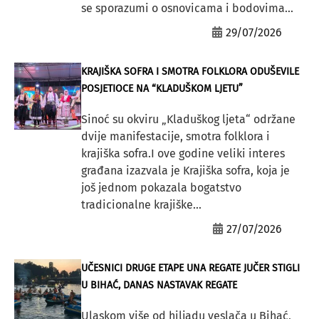
se sporazumi o osnovicama i bodovima...
29/07/2026
KRAJIŠKA SOFRA I SMOTRA FOLKLORA ODUŠEVILE
POSJETIOCE NA “KLADUŠKOM LJETU”
Sinoć su okviru „Kladuškog ljeta“ održane
dvije manifestacije, smotra folklora i
krajiška sofra.I ove godine veliki interes
građana izazvala je Krajiška sofra, koja je
još jednom pokazala bogatstvo
tradicionalne krajiške...
27/07/2026
UČESNICI DRUGE ETAPE UNA REGATE JUČER STIGLI
U BIHAĆ, DANAS NASTAVAK REGATE
Ulaskom više od hiljadu veslača u Bihać,