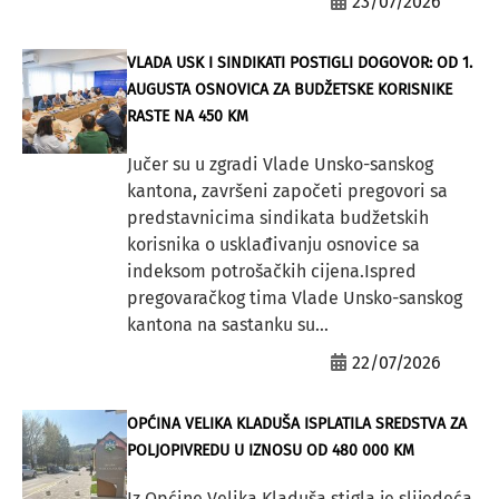
23/07/2026
VLADA USK I SINDIKATI POSTIGLI DOGOVOR: OD 1.
AUGUSTA OSNOVICA ZA BUDŽETSKE KORISNIKE
RASTE NA 450 KM
Jučer su u zgradi Vlade Unsko-sanskog
kantona, završeni započeti pregovori sa
predstavnicima sindikata budžetskih
korisnika o usklađivanju osnovice sa
indeksom potrošačkih cijena.Ispred
pregovaračkog tima Vlade Unsko-sanskog
kantona na sastanku su...
22/07/2026
OPĆINA VELIKA KLADUŠA ISPLATILA SREDSTVA ZA
POLJOPIVREDU U IZNOSU OD 480 000 KM
Iz Općine Velika Kladuša stigla je slijedeća