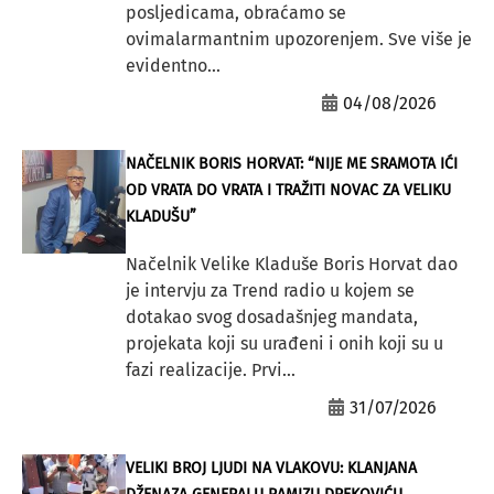
posljedicama, obraćamo se
ovimalarmantnim upozorenjem. Sve više je
evidentno...
04/08/2026
NAČELNIK BORIS HORVAT: “NIJE ME SRAMOTA IĆI
OD VRATA DO VRATA I TRAŽITI NOVAC ZA VELIKU
KLADUŠU”
Načelnik Velike Kladuše Boris Horvat dao
je intervju za Trend radio u kojem se
dotakao svog dosadašnjeg mandata,
projekata koji su urađeni i onih koji su u
fazi realizacije. Prvi...
31/07/2026
VELIKI BROJ LJUDI NA VLAKOVU: KLANJANA