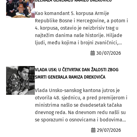
DŽENAZA GENERALU RAMIZU DREKOVIĆU
Kao komandant 5. korpusa Armije
Republike Bosne i Hercegovine, a potom i
4. korpusa, ostavio je neizbrisiv trag u
najtežim danima naše historije. Hiljade
ljudi, među kojima i brojni zvaničnici,...
30/07/2026
VLADA USK: U ČETVRTAK DAN ŽALOSTI ZBOG
SMRTI GENERALA RAMIZA DREKOVIĆA
Vlada Unsko-sanskog kantona jutros je
otvorila 48. sjednicu, a pred premijerom i
ministrima našlo se dvadesetak tačaka
dnevnog reda. Na dnevnom redu našli su
se sporazumi o osnovicama i bodovima...
29/07/2026