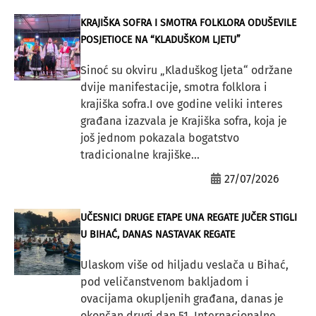
KRAJIŠKA SOFRA I SMOTRA FOLKLORA ODUŠEVILE
POSJETIOCE NA “KLADUŠKOM LJETU”
Sinoć su okviru „Kladuškog ljeta“ održane
dvije manifestacije, smotra folklora i
krajiška sofra.I ove godine veliki interes
građana izazvala je Krajiška sofra, koja je
još jednom pokazala bogatstvo
tradicionalne krajiške...
27/07/2026
UČESNICI DRUGE ETAPE UNA REGATE JUČER STIGLI
U BIHAĆ, DANAS NASTAVAK REGATE
Ulaskom više od hiljadu veslača u Bihać,
pod veličanstvenom bakljadom i
ovacijama okupljenih građana, danas je
okončan drugi dan 51. Internacionalne