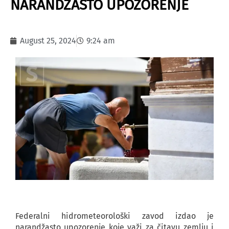
NARANDŽASTO UPOZORENJE
August 25, 2024
9:24 am
Federalni hidrometeorološki zavod izdao je
narandžasto upozorenje koje važi za čitavu zemlju i