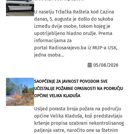
U naselju Tržačka Raštela kod Cazina
danas, 5. augusta je došlo do sukoba
između dvije osobe, tokom kojeg je
upotrijebljeno hladno oružje. Prema
informacijama za
portal Radiosarajevo.ba iz MUP-a USK,
jedna osoba...
05/08/2026
SAOPĆENJE ZA JAVNOST POVODOM SVE
UČESTALIJE POŽARNE OPASNOSTI NA PODRUČJU
OPĆINE VELIKA KLADUŠA
Usljed porasta broja požara na području
općine Velika Kladuša, koji predstavljaju
kršenje propisa ozabrani nekontrolisanog
paljenja vatre, naročito one sa štetnim