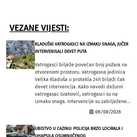
VEZANE VIJESTI:
KLADUŠKI VATROGASCI NA IZMAKU SNAGA, JUČER
INTERVENISALI DEVET PUTA
Vatrogasci bilježe povećan broj požara na
otvorenom prostoru. Vatrogasna jedinica
Velika Kladuša u protekla 24h bilježi čak
devet intervencija. Kako navodi dežurni
vatrogasac Grahović, vatrogasci su na
izmaku snaga. Intervencije su zabilježene...
06/08/2026
UBISTVO U CAZINU: POLICIJA BRZO LOCIRALA I
UHAPSILA OSUMNJIČENOG