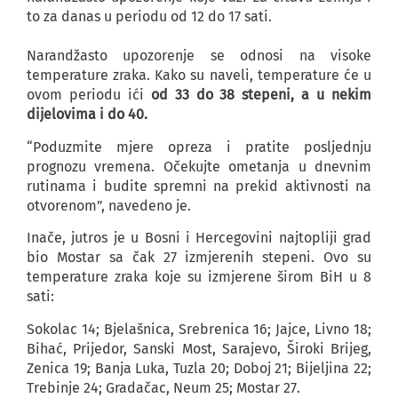
to za danas u periodu od 12 do 17 sati.
Narandžasto upozorenje se odnosi na visoke
temperature zraka. Kako su naveli, temperature će u
ovom periodu ići
od 33 do 38 stepeni, a u nekim
dijelovima i do 40.
“Poduzmite mjere opreza i pratite posljednju
prognozu vremena. Očekujte ometanja u dnevnim
rutinama i budite spremni na prekid aktivnosti na
otvorenom”, navedeno je.
Inače, jutros je u Bosni i Hercegovini najtopliji grad
bio Mostar sa čak 27 izmjerenih stepeni. Ovo su
temperature zraka koje su izmjerene širom BiH u 8
sati:
Sokolac 14; Bjelašnica, Srebrenica 16; Jajce, Livno 18;
Bihać, Prijedor, Sanski Most, Sarajevo, Široki Brijeg,
Zenica 19; Banja Luka, Tuzla 20; Doboj 21; Bijeljina 22;
Trebinje 24; Gradačac, Neum 25; Mostar 27.