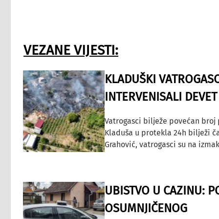
VEZANE VIJESTI:
KLADUŠKI VATROGASC
INTERVENISALI DEVET
Vatrogasci bilježe povećan broj
Kladuša u protekla 24h bilježi č
Grahović, vatrogasci su na izmak
UBISTVO U CAZINU: P
OSUMNJIČENOG