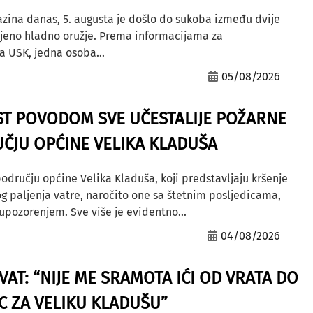
azina danas, 5. augusta je došlo do sukoba između dvije
ljeno hladno oružje. Prema informacijama za
a USK, jedna osoba...
05/08/2026
ST POVODOM SVE UČESTALIJE POŽARNE
ČJU OPĆINE VELIKA KLADUŠA
odručju općine Velika Kladuša, koji predstavljaju kršenje
g paljenja vatre, naročito one sa štetnim posljedicama,
ozorenjem. Sve više je evidentno...
04/08/2026
AT: “NIJE ME SRAMOTA IĆI OD VRATA DO
AC ZA VELIKU KLADUŠU”