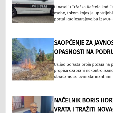
U naselju Tržačka Raštela kod C
osobe, tokom kojeg je upotrijeb
portal Radiosarajevo.ba iz MUP-
SAOPĆENJE ZA JAVNO
OPASNOSTI NA PODRU
Usljed porasta broja požara na p
propisa ozabrani nekontrolisano
obraćamo se ovimalarmantnim up
NAČELNIK BORIS HORV
VRATA I TRAŽITI NOV