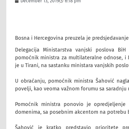
December 13, 2019
6:18 pm
Bosna i Hercegovina preuzela je predsjedavanj
Delegacija Ministarstva vanjski poslova Bi
pomoćnik ministra za multilateralne odnose, i M
je u Tirani, na sastanku ministara vanjskih pos
U obraćanju, pomoćnik ministra Šahović naglas
povelji, kao veoma važnom forumu sa saradnju u 
Pomoćnik ministra ponovio je opredjeljenje 
domenima, sa posebnim akcentom na potrebu bol
Šahović je kratko predstavio prioritete p