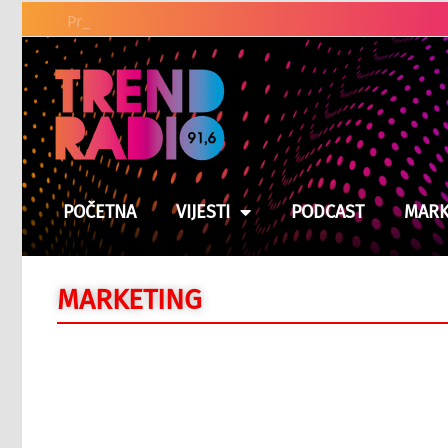
Problem električnih rom
POČETNA
VIJESTI
PODCAST
MARK
MARKETING