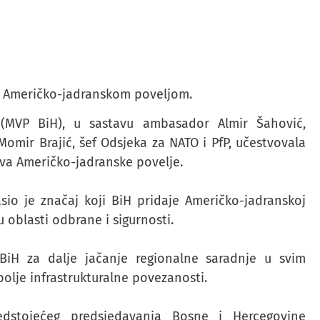
e Američko-jadranskom poveljom.
H (MVP BiH), u sastavu ambasador Almir Šahović,
omir Brajić, šef Odsjeka za NATO i PfP, učestvovala
lova Američko-jadranske povelje.
io je značaj koji BiH pridaje Američko-jadranskoj
oblasti odbrane i sigurnosti.
BiH za dalje jačanje regionalne saradnje u svim
je infrastrukturalne povezanosti.
redstojećeg predsjedavanja Bosne i Hercegovine