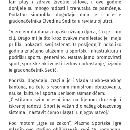
fair play i zdrave životne stilove, i ove godine
donijele su mnogo radosti i trenutaka za pamćenje.
Dodatnu simboliku događaju dala je i učešće
gradonačelnika Elvedina Sedića u revijalnoj utrci.
“Vjerujem da danas najviše uživaju djeca, što je i bio
cilj. Drago mi je što kroz ovakve manifestacije imaju
priliku pokazati svoj talenat. U posljednjih nekoliko
godina značajno ulažemo u sportsku infrastrukturu i
podršku sportu generalno. Nastavljamo promovirati
sport, sportske aktivnosti i zdravo odrastanje,” izjavio
je gradonačelnik Sedić.
Podršku događaju izrazila je i Vlada Unsko-sanskog
kantona, na čelu s resornim ministrom obrazovanja,
nauke, kulture i sporta Denisom Osmankićem:
„Čestitamo svim učesnicima na lijepom druženju i
iskrenoj radosti. Sport je važan dio našeg obrazovnog
sistema i nastavit ćemo ulagati u njegov razvoj.“
Pod motom „Igre su zakon“, Plazma Sportske igre
mladih ove godine obilježavaju svoj 15. rođendan,