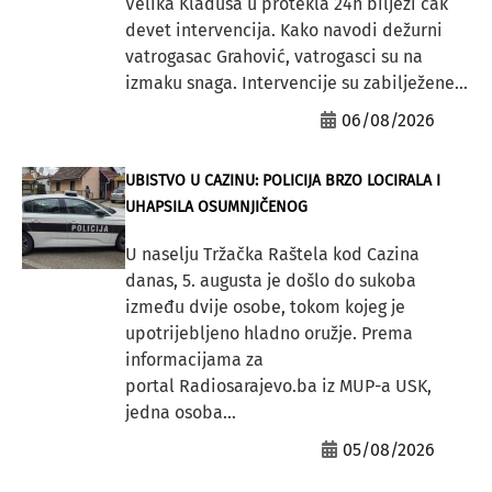
Velika Kladuša u protekla 24h bilježi čak
devet intervencija. Kako navodi dežurni
vatrogasac Grahović, vatrogasci su na
izmaku snaga. Intervencije su zabilježene...
06/08/2026
UBISTVO U CAZINU: POLICIJA BRZO LOCIRALA I
UHAPSILA OSUMNJIČENOG
U naselju Tržačka Raštela kod Cazina
danas, 5. augusta je došlo do sukoba
između dvije osobe, tokom kojeg je
upotrijebljeno hladno oružje. Prema
informacijama za
portal Radiosarajevo.ba iz MUP-a USK,
jedna osoba...
05/08/2026