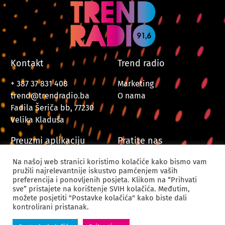
Kontakt
Trend radio
+ 387 37 831 408
Marketing
trend@trendradio.ba
O nama
Fadila Šeriča bb, 77230
Velika Kladuša
Preuzmi aplikaciju
Pratite nas
Na našoj web stranici koristimo kolačiće kako bismo vam
pružili najrelevantnije iskustvo pamćenjem vaših
preferencija i ponovljenih posjeta. Klikom na “Prihvati
sve” pristajete na korištenje SVIH kolačića. Međutim,
možete posjetiti "Postavke kolačića" kako biste dali
kontrolirani pristanak.
© 2024. Trend Radio Velika Kladuša. Sva prava zadržana.