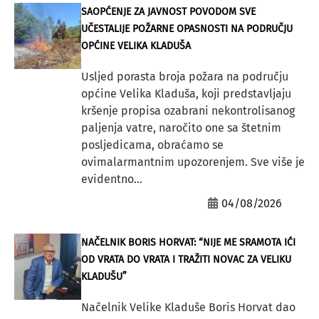
SAOPĆENJE ZA JAVNOST POVODOM SVE
UČESTALIJE POŽARNE OPASNOSTI NA PODRUČJU
OPĆINE VELIKA KLADUŠA
Usljed porasta broja požara na području
općine Velika Kladuša, koji predstavljaju
kršenje propisa ozabrani nekontrolisanog
paljenja vatre, naročito one sa štetnim
posljedicama, obraćamo se
ovimalarmantnim upozorenjem. Sve više je
evidentno...
04/08/2026
NAČELNIK BORIS HORVAT: “NIJE ME SRAMOTA IĆI
OD VRATA DO VRATA I TRAŽITI NOVAC ZA VELIKU
KLADUŠU”
Načelnik Velike Kladuše Boris Horvat dao