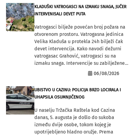
KLADUŠKI VATROGASCI NA IZMAKU SNAGA, JUČER
INTERVENISALI DEVET PUTA
Vatrogasci bilježe povećan broj požara na
otvorenom prostoru. Vatrogasna jedinica
Velika Kladuša u protekla 24h bilježi čak
devet intervencija. Kako navodi dežurni
vatrogasac Grahović, vatrogasci su na
izmaku snaga. Intervencije su zabilježene...
06/08/2026
UBISTVO U CAZINU: POLICIJA BRZO LOCIRALA I
UHAPSILA OSUMNJIČENOG
U naselju Tržačka Raštela kod Cazina
danas, 5. augusta je došlo do sukoba
između dvije osobe, tokom kojeg je
upotrijebljeno hladno oružje. Prema