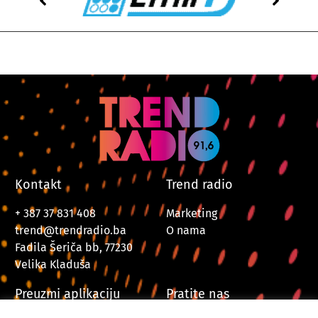
Kontakt
Trend radio
+ 387 37 831 408
Marketing
trend@trendradio.ba
O nama
Fadila Šeriča bb, 77230
Velika Kladuša
Preuzmi aplikaciju
Pratite nas